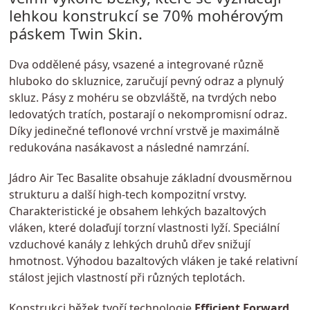
lehkou konstrukcí se 70% mohérovým
páskem Twin Skin.
Dva oddělené pásy, vsazené a integrované různě
hluboko do skluznice, zaručují pevný odraz a plynulý
skluz. Pásy z mohéru se obzvláště, na tvrdých nebo
ledovatých tratích, postarají o nekompromisní odraz.
Díky jedinečné teflonové vrchní vrstvě je maximálně
redukována nasákavost a následné namrzání.
Jádro Air Tec Basalite obsahuje základní dvousměrnou
strukturu a další high-tech kompozitní vrstvy.
Charakteristické je obsahem lehkých bazaltových
vláken, které dolaďují torzní vlastnosti lyží. Speciální
vzduchové kanály z lehkých druhů dřev snižují
hmotnost. Výhodou bazaltových vláken je také relativní
stálost jejich vlastností při různých teplotách.
Konstrukci běžek tvoří technologie
Efficient Forward
,