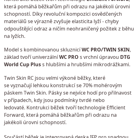
která pomáhá běžkařům při odrazu na jakékoli úrovni
schopností. Díky revoluční kompozici osvědčených
materiálů se výrazně zvyšuje elasticita lyží - chyby
odpouštějící odraz a ničím neohraničený požitek z běhu
na lyžích.
Model s kombinovanou skluznicí
WC PRO/TWIN SKIN
,
základ tvoří univerzální
WC PRO
s vrchní úpravou
DTG
World Cup Plus
s hlubšími a hrubšími mikrodrážkami.
Twin Skin RC jsou velmi výkoné běžky, které
se vyznačují lehkou konstrukcí se 70% mohérovým
páskem Twin Skin. Pásky se nejvíce hodí pro přilnavost
v případech, kdy jsou podmínky tvrdé nebo
ledovaté. Kontrukci běžek tvoří technologie Efficient
Forward, která pomáhá běžkařům při odrazu na
jakékoli úrovni schopností.
Součástí běžek je integrovaná deska IFP pro snadnou