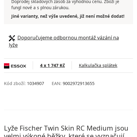
Doprodej skladových zásob za výhodnou cenu. Zboží je
fungl nové a s plnou zárukou.
Jiné varianty, než výše uvedené, již není možné dodat!
Doporučujeme odbornou montáž vázání na
lyže
4 x 1 747 Kč
Kalkulačka splátek
Kód zboží:
1034907
EAN:
9002972913655
Lyže Fischer Twin Skin RC Medium jsou
velmi výkoné běžky, které se vyznačují