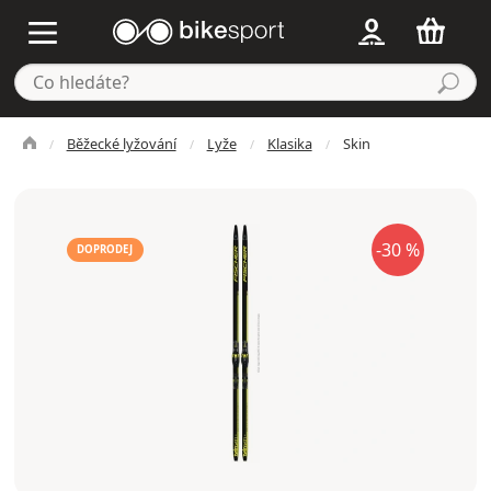
Běžecké lyžování
Lyže
Klasika
Skin
-30 %
DOPRODEJ