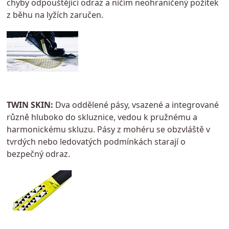
chyby odpouštějící odraz a ničím neohraničený požitek
z běhu na lyžích zaručen.
TWIN SKIN:
Dva oddělené pásy, vsazené a integrované
různě hluboko do skluznice, vedou k pružnému a
harmonickému skluzu. Pásy z mohéru se obzvláště v
tvrdých nebo ledovatých podmínkách starají o
bezpečný odraz.