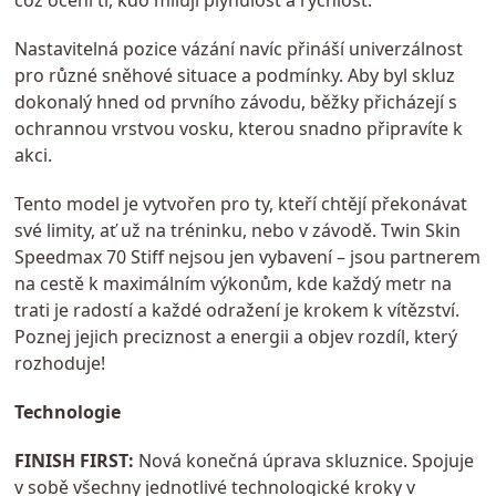
což ocení ti, kdo milují plynulost a rychlost.
Nastavitelná pozice vázání navíc přináší univerzálnost
pro různé sněhové situace a podmínky. Aby byl skluz
dokonalý hned od prvního závodu, běžky přicházejí s
ochrannou vrstvou vosku, kterou snadno připravíte k
akci.
Tento model je vytvořen pro ty, kteří chtějí překonávat
své limity, ať už na tréninku, nebo v závodě. Twin Skin
Speedmax 70 Stiff nejsou jen vybavení – jsou partnerem
na cestě k maximálním výkonům, kde každý metr na
trati je radostí a každé odražení je krokem k vítězství.
Poznej jejich preciznost a energii a objev rozdíl, který
rozhoduje!
Technologie
FINISH FIRST:
Nová konečná úprava skluznice. Spojuje
v sobě všechny jednotlivé technologické kroky v