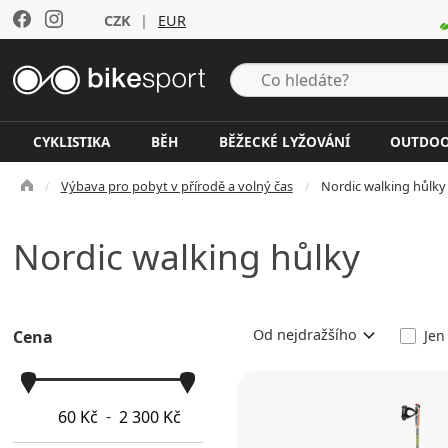
CZK
|
EUR
CYKLISTIKA
BĚH
BĚŽECKÉ LYŽOVÁNÍ
OUTDO
Výbava pro pobyt v přírodě a volný čas
Nordic walking hůlky
Nordic walking hůlky
Od nejdražšího
Jen
Cena
-