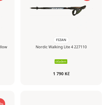
FIZAN
llow
Nordic Walking Lite 4 227110
skladem
1 790 Kč
0
%