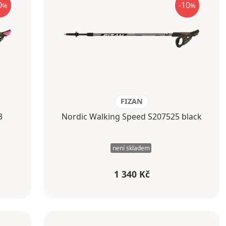
0
-10
%
%
FIZAN
3
Nordic Walking Speed S207525 black
není skladem
1 340 Kč