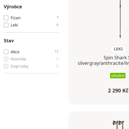
Výrobce
7
Fizan
6
Leki
Stav
LEKI
12
Akce
Spin Shark 
0
Novinka
silvergray/anthracite/
0
Doprodej
skladem
2 290 Kč