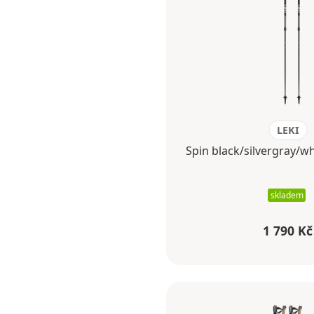
LEKI
Spin black/silvergray/w
skladem
1 790 Kč