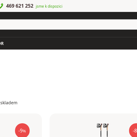
469 621 252
jsme k dispozici
OR
 skladem
-9
-8
%