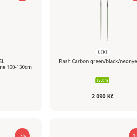
LEKI
SL
Flash Carbon green/black/neonye
lime 100-130cm
130cm
2 090 Kč
-7
-1
%