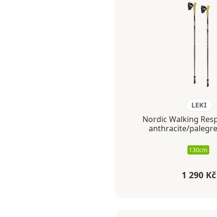
LEKI
Nordic Walking Res
anthracite/palegr
130cm
1 290 Kč