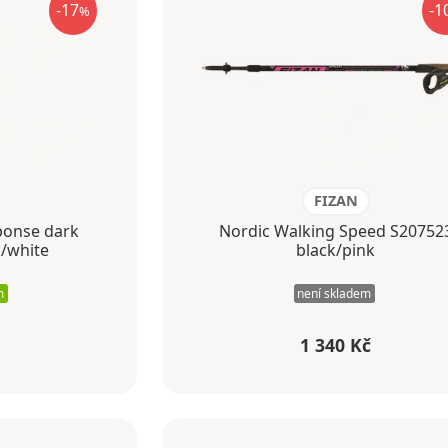
-17
-1
%
FIZAN
ponse dark
Nordic Walking Speed S20752
k/white
black/pink
m
není skladem
1 340 Kč