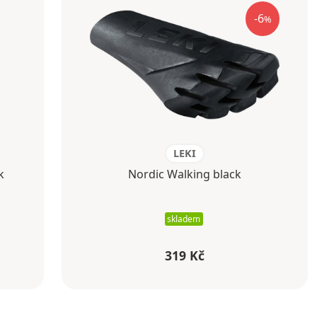
-6
%
LEKI
k
Nordic Walking black
skladem
319 Kč