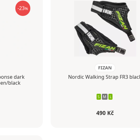
-23
%
FIZAN
ponse dark
Nordic Walking Strap FR3 blac
een/black
S
M
L
490 Kč