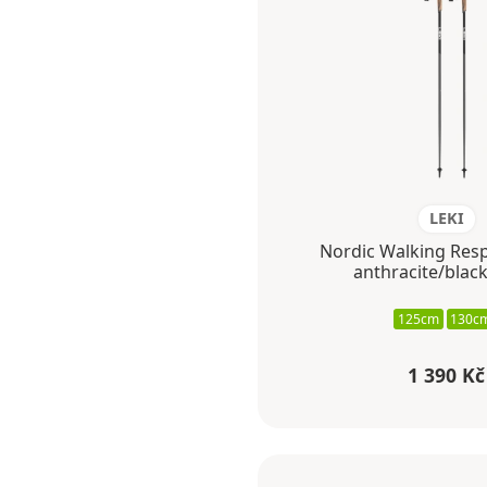
LEKI
Nordic Walking Res
anthracite/blac
125cm
130c
1 390 Kč