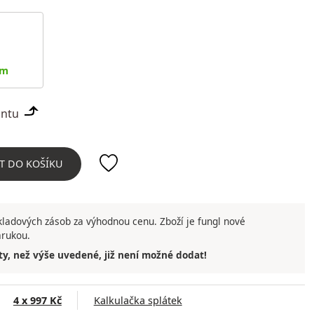
em
iantu
T DO KOŠÍKU
ladových zásob za výhodnou cenu. Zboží je fungl nové
árukou.
ty, než výše uvedené, již není možné dodat!
4 x 997 Kč
Kalkulačka splátek