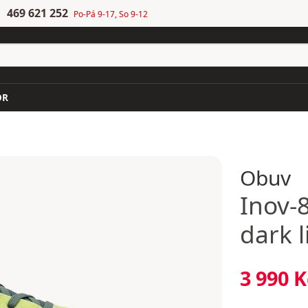
469 621 252
Po-Pá 9-17, So 9-12
OR
Obuv
Inov-
dark 
3 990 K