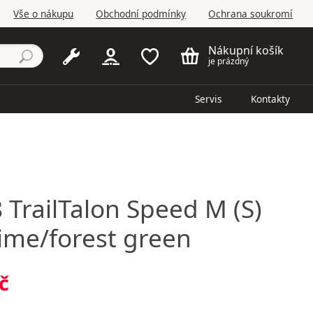
Vše o nákupu
Obchodní podmínky
Ochrana soukromí
Nákupní košík
je prázdný
Servis
Kontakty
8
TrailTalon Speed M (S)
lime/forest green
č