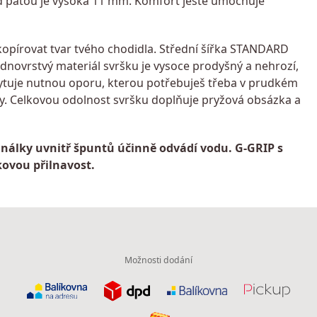
pod patou je vysoká 11 mm. Komfort ještě umocňuje
opírovat tvar tvého chodidla. Střední šířka STANDARD
dnovrstvý materiál svršku je vysoce prodyšný a nehrozí,
skytuje nutnou oporu, kterou potřebuješ třeba v prudkém
ty. Celkovou odolnost svršku doplňuje pryžová obsázka a
nálky uvnitř špuntů účinně odvádí vodu. G-GRIP s
kovou přilnavost.
Možnosti dodání