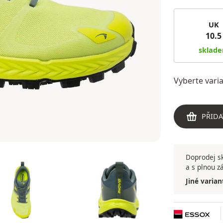
UK
10.5
sklad
Vyberte var
PŘIDA
Doprodej sk
a s plnou z
Jiné varian