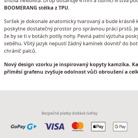
snížila flexibilita. Drop dosahuje 4 mm a tlumící vrstva 
BOOMERANG stélka z TPU
.
Svršek je dokonale anatomicky tvarovaný a bude krásně k
poskytne dostatečný prostor pro správnou práci prstů. Je
že by se ti v botách potily nohy. Pevná patní výztuha po
seběhu. Všitý jazyk nepustí žádný kamínek dovnitř do bo
chránič palců.
Nový design vzorku je inspirovaný kopyty kamzíka. Ka
příměsí grafenu zvyšuje odolnost vůči obroušení a cel
Bezpečné platby dodává GoPay