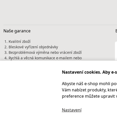
Naše garance
Kvalitní zboží
Bleskové vyřízení objednávky
Bezproblémová výměna nebo vrácení zboží
Rychlá a věcná komunikace e-mailem nebo
telefonicky
Tisíce spokojených zákazníků jsou naší
Nastavení cookies. Aby e-
nejlepší vizitkou. Prověřte si nás před
nákupem na
Heureka.cz
Abyste náš e-shop mohli po
Vám nabízet produkty, které
preference můžete upravit 
Nastavení