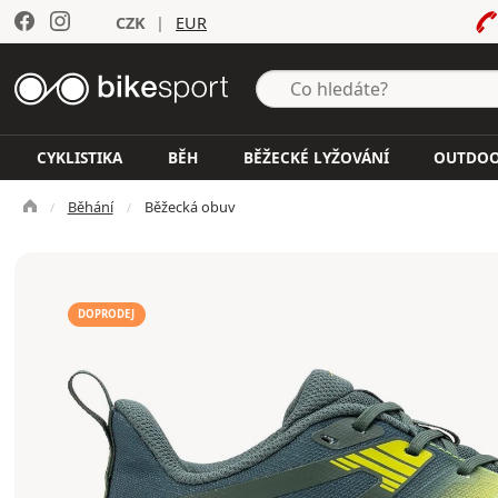
CZK
|
EUR
CYKLISTIKA
BĚH
BĚŽECKÉ LYŽOVÁNÍ
OUTDO
Běhání
Běžecká obuv
DOPRODEJ