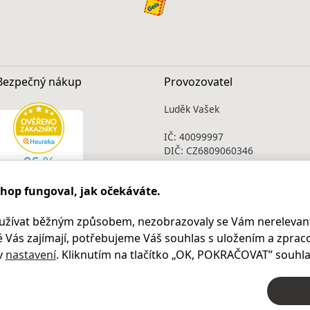
Bezpečný nákup
Provozovatel
Luděk Vašek
IČ: 40099997
DIČ: CZ6809060346
Infolinka
shop fungoval, jak očekáváte.
Po - Pá 9.00 - 17.00
+420
469 621 252
užívat běžným způsobem, nezobrazovaly se Vám nerelevant
Kontakty
 Vás zajímají, potřebujeme Váš souhlas s uložením a zprac
Kariéra
v
nastavení
. Kliknutím na tlačítko „OK
, POKRAČOVAT
” souhla
© 2004 – 2026