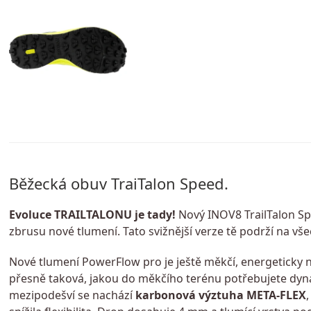
Běžecká obuv TraiTalon Speed.
Evoluce TRAILTALONU je tady!
Nový INOV8 TrailTalon Sp
zbrusu nové tlumení. Tato svižnější verze tě podrží na v
Nové tlumení PowerFlow pro je ještě měkčí, energeticky n
přesně taková, jakou do měkčího terénu potřebujete dyna
mezipodešví se nachází
karbonová výztuha META-FLEX