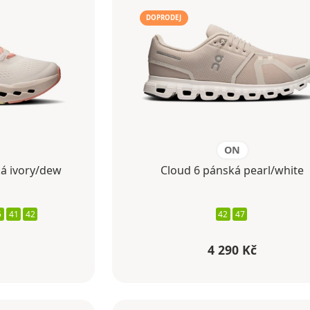
DOPRODEJ
ON
á ivory/dew
Cloud 6 pánská pearl/white
5
41
42
42
47
4 290 Kč