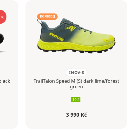
1
%
DOPRODEJ
INOV-8
black
TrailTalon Speed M (S) dark lime/forest
green
10.5
3 990 Kč