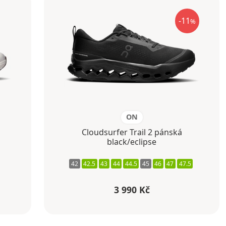
-11
%
ON
n
Cloudsurfer Trail 2 pánská
black/eclipse
42
42.5
43
44
44.5
45
46
47
47.5
3 990 Kč