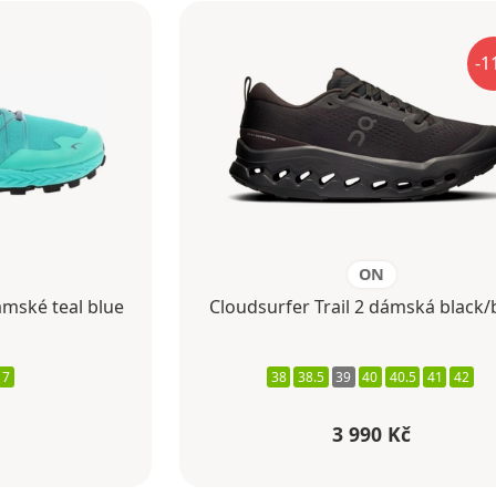
-1
ON
ámské teal blue
Cloudsurfer Trail 2 dámská black/
7
38
38.5
39
40
40.5
41
42
3 990 Kč