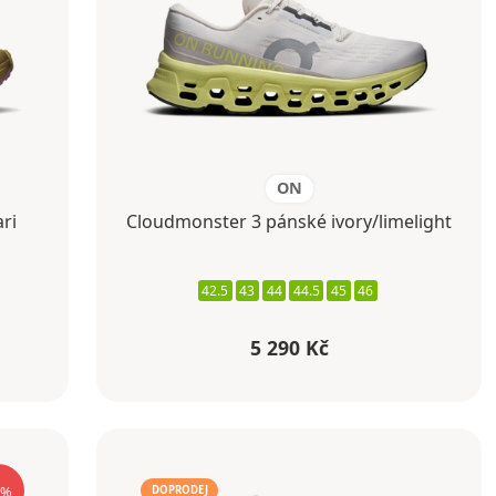
ON
ri
Cloudmonster 3 pánské ivory/limelight
42.5
43
44
44.5
45
46
5 290 Kč
%
DOPRODEJ