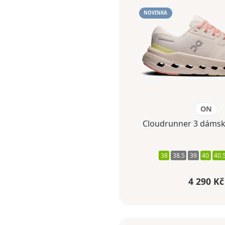
NOVINKA
ON
Cloudrunner 3 dámsk
38
38.5
39
40
40.
4 290 Kč