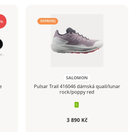
%
DOPRODEJ
SALOMON
e
Pulsar Trail 416046 dámská quail/lunar
rock/poppy red
5
3 890 Kč