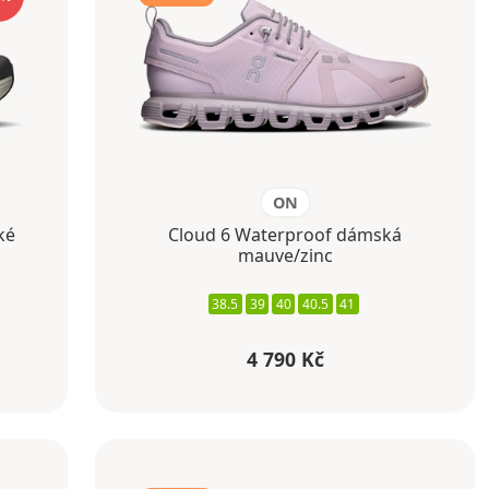
ON
ké
Cloud 6 Waterproof dámská
mauve/zinc
38.5
39
40
40.5
41
4 790 Kč