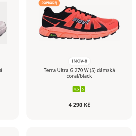
DOPRODEJ
INOV-8
á
Terra Ultra G 270 W (S) dámská
coral/black
4.5
5
4 290 Kč