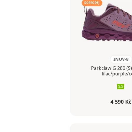
DOPRODEJ
INOV-8
Parkclaw G 280 (S
lilac/purple/c
5.5
4 590 Kč