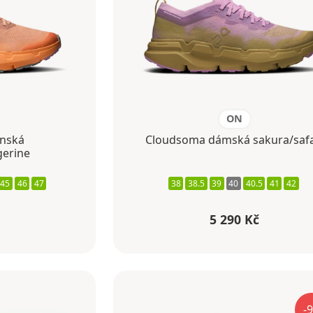
ON
nská
Cloudsoma dámská sakura/safa
gerine
45
46
47
38
38.5
39
40
40.5
41
42
5 290 Kč
-9