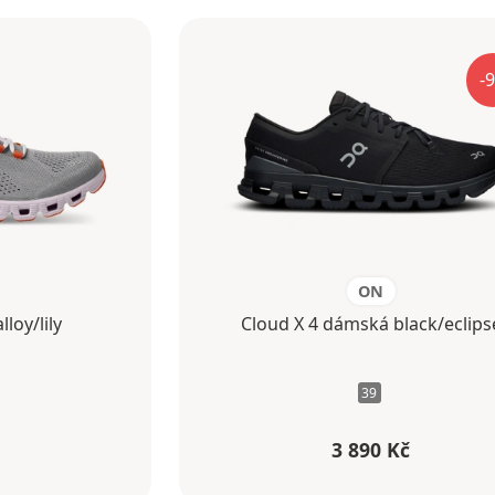
-9
ON
loy/lily
Cloud X 4 dámská black/eclips
39
3 890 Kč