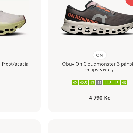
ON
frost/acacia
Obuv On Cloudmonster 3 páns
eclipse/ivory
42
42.5
43
44
44.5
45
46
4 790 Kč