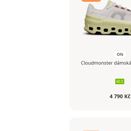
ON
Cloudmonster dámská 
40.5
4 790 Kč