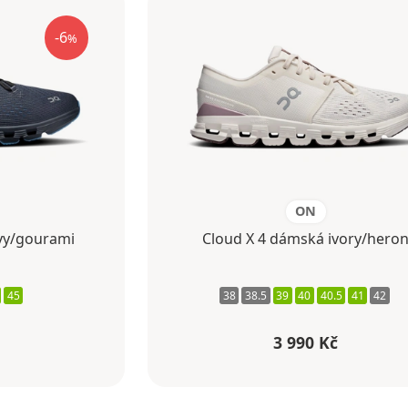
-6
%
ON
vy/gourami
Cloud X 4 dámská ivory/hero
45
38
38.5
39
40
40.5
41
42
3 990 Kč