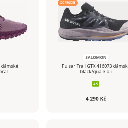
DOPRODEJ
SALOMON
) dámské
Pulsar Trail GTX 416073 dámsk
oral
black/quail/loli
4.5
4 290 Kč