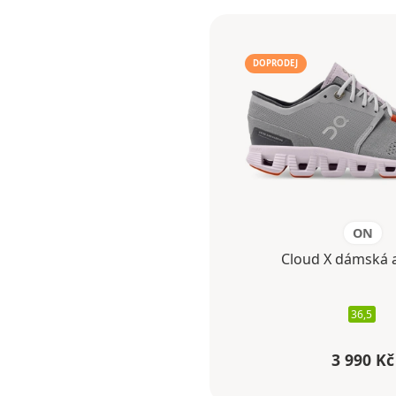
DOPRODEJ
ON
Cloud X dámská al
36,5
3 990 Kč