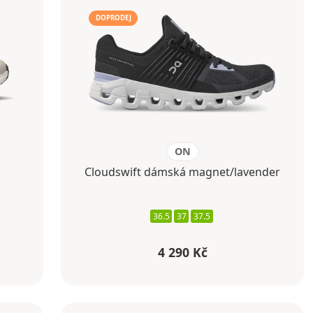
DOPRODEJ
ON
Cloudswift dámská magnet/lavender
36.5
37
37.5
4 290 Kč