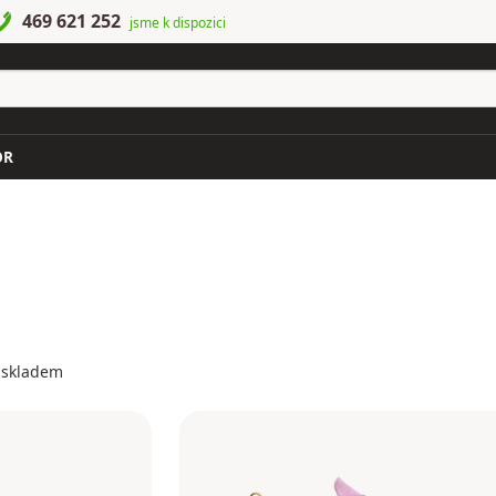
469 621 252
jsme k dispozici
OR
 skladem