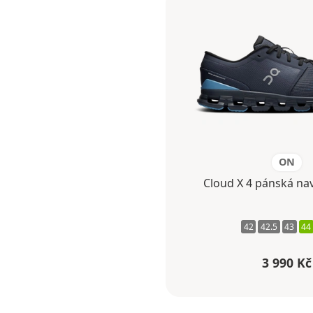
ON
Cloud X 4 pánská na
42
42.5
43
44
3 990 Kč