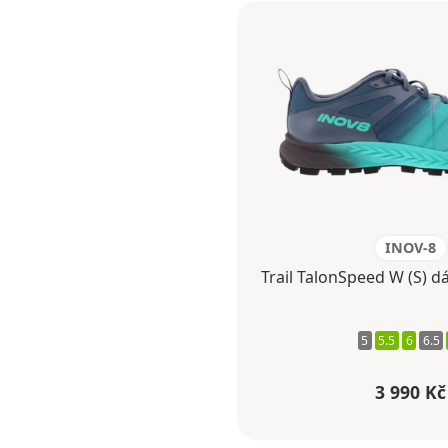
INOV-8
Trail TalonSpeed W (S) d
5
5.5
6
6.5
3 990 Kč