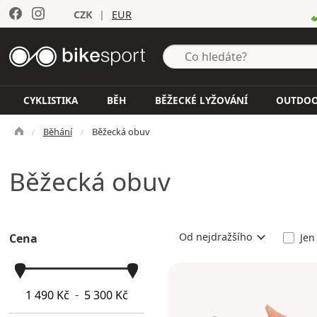
CZK
|
EUR
CYKLISTIKA
BĚH
BĚŽECKÉ LYŽOVÁNÍ
OUTDO
Běhání
Běžecká obuv
Běžecká obuv
Od nejdražšího
Jen
Cena
-