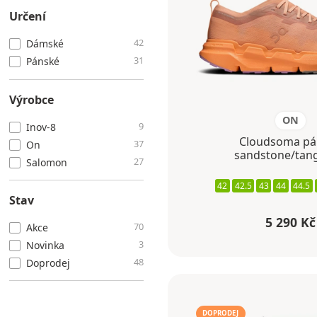
Určení
42
Dámské
31
Pánské
Výrobce
ON
9
Inov-8
Cloudsoma pá
37
On
sandstone/tan
27
Salomon
42
42.5
43
44
44.5
Stav
5 290 Kč
70
Akce
3
Novinka
48
Doprodej
DOPRODEJ