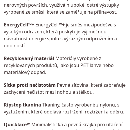
nerovných površích, využívá hluboké, ostré výstupky
vyrobené ze směsi, která se zaměřuje na přilnavost.
EnergyCell™+
EnergyCell™+ je směs mezipodešve s
vysokým odrazem, která poskytuje výjimečnou
návratnost energie spolu s výrazným odpružením a
odolností.
Recyklovaný materiál
Materiály vyrobené z
recyklovaných produktů, jako jsou PET lahve nebo
materiálový odpad.
Síťka proti nečistotám
Pevná síťovina, která zabraňuje
zachycení nečistot mezi nohou a stélkou.
Ripstop tkanina
Tkaniny, často vyrobené z nylonu, s
vyztužením, které odolává roztržení, roztržení a oděru.
Quicklace™
Minimalistická a pevná krajka pro utažení