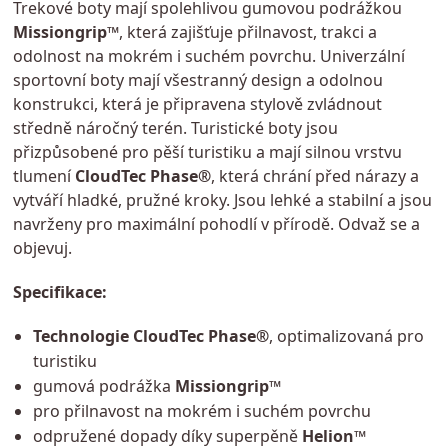
Trekové boty mají spolehlivou gumovou podrážkou
Missiongrip™
, která zajišťuje přilnavost, trakci a
odolnost na mokrém i suchém povrchu. Univerzální
sportovní boty mají všestranný design a odolnou
konstrukci, která je připravena stylově zvládnout
středně náročný terén. Turistické boty jsou
přizpůsobené pro pěší turistiku a mají silnou vrstvu
tlumení
CloudTec Phase®
, která chrání před nárazy a
vytváří hladké, pružné kroky. Jsou lehké a stabilní a jsou
navrženy pro maximální pohodlí v přírodě. Odvaž se a
objevuj.
Specifikace:
Technologie CloudTec Phase®
, optimalizovaná pro
turistiku
gumová podrážka
Missiongrip™
pro přilnavost na mokrém i suchém povrchu
odpružené dopady díky superpěně
Helion™