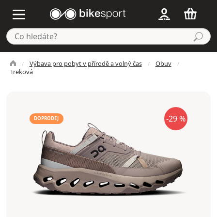
Výbava pro pobyt v přírodě a volný čas
Obuv
Treková
-29 %
DOPRODEJ