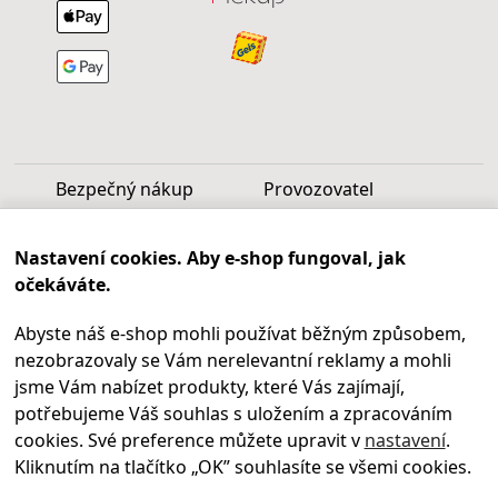
Bezpečný nákup
Provozovatel
Luděk Vašek
Nastavení cookies. Aby e-shop fungoval, jak
IČ: 40099997
očekáváte.
DIČ: CZ6809060346
Abyste náš e-shop mohli používat běžným způsobem,
Infolinka
nezobrazovaly se Vám nerelevantní reklamy a mohli
Po - Pá 9.00 - 17.00
jsme Vám nabízet produkty, které Vás zajímají,
+420
469 621 252
potřebujeme Váš souhlas s uložením a zpracováním
Kontakty
cookies. Své preference můžete upravit v
nastavení
.
Kariéra
Kliknutím na tlačítko „OK
” souhlasíte se všemi cookies.