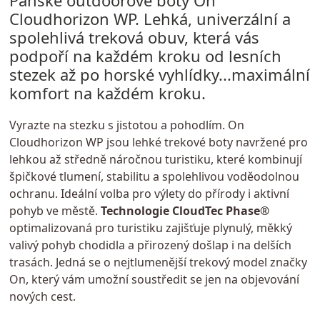
Pánské outdoorové boty On
Cloudhorizon WP. Lehká, univerzální a
spolehlivá treková obuv, která vás
podpoří na každém kroku od lesních
stezek až po horské vyhlídky...maximální
komfort na každém kroku.
Vyrazte na stezku s jistotou a pohodlím. On
Cloudhorizon WP jsou lehké trekové boty navržené pro
lehkou až středně náročnou turistiku, které kombinují
špičkové tlumení, stabilitu a spolehlivou voděodolnou
ochranu. Ideální volba pro výlety do přírody i aktivní
pohyb ve městě.
Technologie CloudTec Phase®
optimalizovaná pro turistiku zajišťuje plynulý, měkký
valivý pohyb chodidla a přirozený došlap i na delších
trasách. Jedná se o nejtlumenější trekový model značky
On, který vám umožní soustředit se jen na objevování
nových cest.