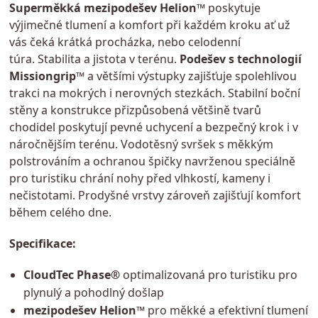
Superměkká mezipodešev Helion™
poskytuje
výjimečné tlumení a komfort při každém kroku ať už
vás čeká krátká procházka, nebo celodenní
túra. Stabilita a jistota v terénu.
Podešev s technologií
Missiongrip™
a většími výstupky zajišťuje spolehlivou
trakci na mokrých i nerovných stezkách. Stabilní boční
stěny a konstrukce přizpůsobená většině tvarů
chodidel poskytují pevné uchycení a bezpečný krok i v
náročnějším terénu. Vodotěsný svršek s měkkým
polstrováním a ochranou špičky navrženou speciálně
pro turistiku chrání nohy před vlhkostí, kameny i
nečistotami. Prodyšné vrstvy zároveň zajišťují komfort
během celého dne.
Specifikace:
CloudTec Phase®
optimalizovaná pro turistiku pro
plynulý a pohodlný došlap
mezipodešev Helion™
pro měkké a efektivní tlumení