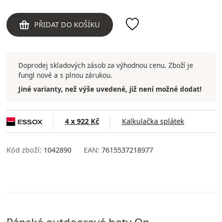
PŘIDAT DO KOŠÍKU
Doprodej skladových zásob za výhodnou cenu. Zboží je
fungl nové a s plnou zárukou.
Jiné varianty, než výše uvedené, již není možné dodat!
4 x 922 Kč
Kalkulačka splátek
Kód zboží:
1042890
EAN:
7615537218977