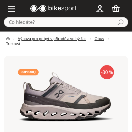
Výbava pro pobyt v přírodě a volný čas
Obuv
Treková
-30 %
DOPRODEJ