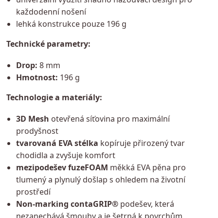
každodenní nošení
lehká konstrukce pouze 196 g
Technické parametry:
Drop:
8 mm
Hmotnost:
196 g
Technologie a materiály:
3D Mesh
otevřená síťovina pro maximální
prodyšnost
tvarovaná EVA stélka
kopíruje přirozený tvar
chodidla a zvyšuje komfort
mezipodešev fuzeFOAM
měkká EVA pěna pro
tlumený a plynulý došlap s ohledem na životní
prostředí
Non-marking contaGRIP®
podešev, která
nezanechává šmouhy a je šetrná k povrchům