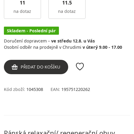
11
11.5
na dotaz
na dotaz
Skladem - Poslední pár
Doručení dopravcem –
ve středu 12.8. u Vás
Osobní odběr na prodejně v Chrudimi
v úterý 9.00 - 17.00
PŘIDAT DO KOŠÍKU
Kód zboží:
1045308
EAN:
195751220262
Pánská relaxační/ regenerační obuv