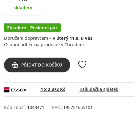
skladem
Skladem - Poslední pár
Doručení dopravcem –
v úterý 11.8. u Vás
Osobní odběr na prodejně v Chrudimi
PŘIDAT DO KOŠÍKU
4 x 2 372 Kč
Kalkulačka splátek
Kód zboží:
1043471
EAN:
195751655101