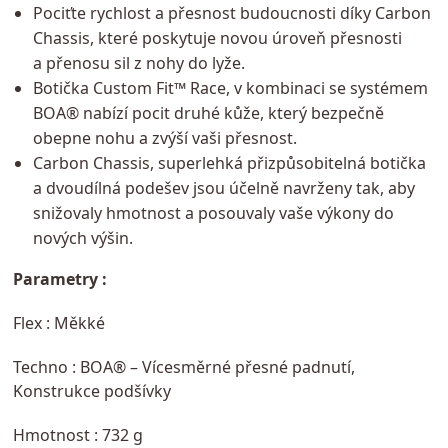
Pociťte rychlost a přesnost budoucnosti díky Carbon
Chassis, které poskytuje novou úroveň přesnosti
a přenosu sil z nohy do lyže.
Botička Custom Fit™ Race, v kombinaci se systémem
BOA® nabízí pocit druhé kůže, který bezpečně
obepne nohu a zvýší vaši přesnost.
Carbon Chassis, superlehká přizpůsobitelná botička
a dvoudílná podešev jsou účelně navrženy tak, aby
snižovaly hmotnost a posouvaly vaše výkony do
nových výšin.
Parametry :
Flex :
Měkké
Techno : BOA® – Vícesměrné přesné padnutí,
Konstrukce podšívky
Hmotnost : 732 g