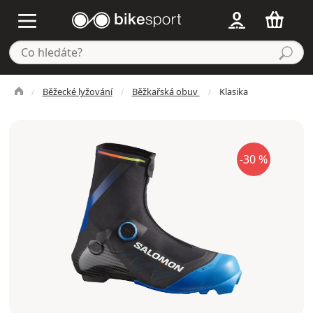
Běžecké lyžování
Běžkařská obuv
Klasika
-30 %