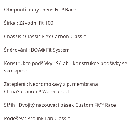
Obepnutí nohy : SensiFit™ Race
Šířka : Závodní fit 100
Chassis : Classic Flex Carbon Classic
Šněrování : BOA® Fit System
Konstrukce podšívky : S/Lab - konstrukce podšívky se
skořepinou
Zateplení : Nepromokavý zip, membrána
ClimaSalomon™ Waterproof
Střih : Dvojitý nazouvací pásek Custom Fit™ Race
Podešev : Prolink Lab Classic