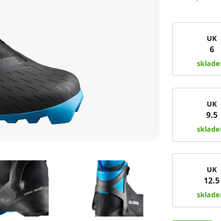
UK
6
sklad
UK
9.5
sklad
UK
12.5
sklad