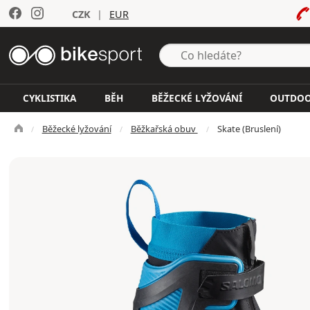
CZK
|
EUR
CYKLISTIKA
BĚH
BĚŽECKÉ LYŽOVÁNÍ
OUTDO
Běžecké lyžování
Běžkařská obuv
Skate (Bruslení)