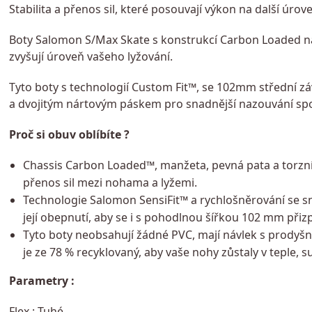
Stabilita a přenos sil, které posouvají výkon na další úrov
Boty Salomon S/Max Skate s konstrukcí Carbon Loaded nabí
zvyšují úroveň vašeho lyžování.
Tyto boty s technologií Custom Fit™, se 102mm střední zá
a dvojitým nártovým páskem pro snadnější nazouvání spoj
Proč si obuv oblíbíte ?
Chassis Carbon Loaded™, manžeta, pevná pata a torzní tuh
přenos sil mezi nohama a lyžemi.
Technologie Salomon SensiFit™ a rychlošněrování se s
její obepnutí, aby se i s pohodlnou šířkou 102 mm při
Tyto boty neobsahují žádné PVC, mají návlek s prodyš
je ze 78 % recyklovaný, aby vaše nohy zůstaly v teple, s
Parametry :
Flex :
Tuhé