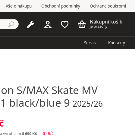
Vše o nákupu
Obchodní podmínky
Ochrana soukromí
Nákupní košík
je prázdný
Servis
Kontakty
mon
S/MAX Skate MV
1 black/blue 9
2025/26
č
ná výrobcem
8 690 Kč
-31 %