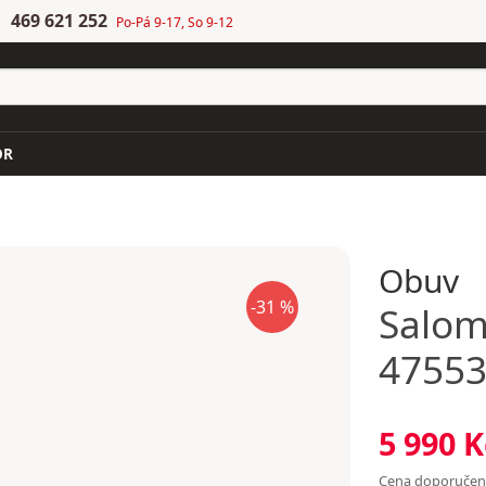
469 621 252
Po-Pá 9-17, So 9-12
OR
Obuv
-31 %
Salo
47553
5 990 K
Cena doporuče