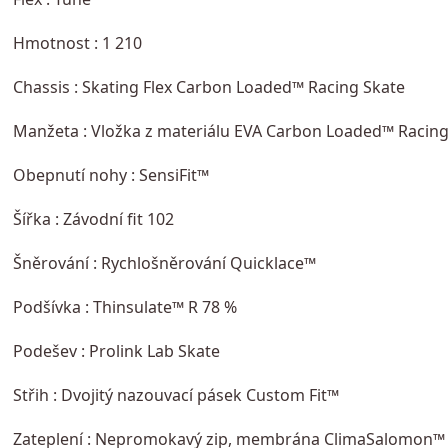
Hmotnost :
1 210
Chassis : Skating Flex Carbon Loaded™ Racing Skate
Manžeta : Vložka z materiálu EVA Carbon Loaded™ Racing
Obepnutí nohy : SensiFit™
Šířka : Závodní fit 102
Šněrování : Rychlošněrování Quicklace™
Podšívka : Thinsulate™ R 78 %
Podešev : Prolink Lab Skate
Střih : Dvojitý nazouvací pásek Custom Fit™
Zateplení : Nepromokavý zip, membrána ClimaSalomon™