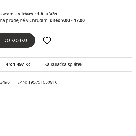
ravcem –
v úterý 11.8. u Vás
na prodejně v Chrudimi
dnes 9.00 - 17.00
T DO KOŠÍKU
4 x 1 497 Kč
Kalkulačka splátek
3496
EAN:
195751650816