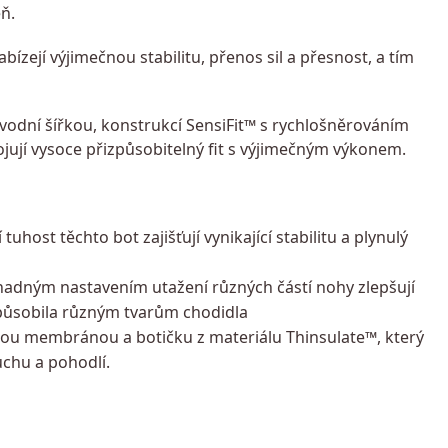
eň.
zejí výjimečnou stabilitu, přenos sil a přesnost, a tím
vodní šířkou, konstrukcí SensiFit™ s rychlošněrováním
ují vysoce přizpůsobitelný fit s výjimečným výkonem.
ost těchto bot zajišťují vynikající stabilitu a plynulý
nadným nastavením utažení různých částí nohy zlepšují
způsobila různým tvarům chodidla
nou membránou a botičku z materiálu Thinsulate™, který
uchu a pohodlí.