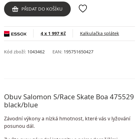
PŘIDAT DO KOŠÍKU
4 x 1 997 Kč
Kalkulačka splátek
Kód zboží:
1043462
EAN:
195751650427
Obuv Salomon S/Race Skate Boa 475529
black/blue
Závodní výkony a nízká hmotnost, které vás v lyžování
posunou dál.