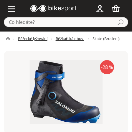
Běžecké lyžování
Běžkařská obuv
Skate (Bruslení)
-28 %