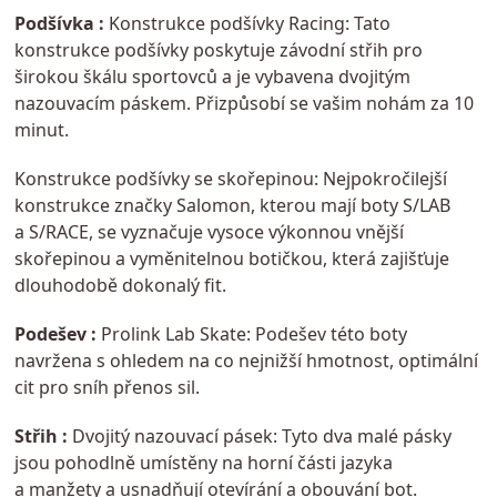
Podšívka :
Konstrukce podšívky Racing: Tato
konstrukce podšívky poskytuje závodní střih pro
širokou škálu sportovců a je vybavena dvojitým
nazouvacím páskem. Přizpůsobí se vašim nohám za 10
minut.
Konstrukce podšívky se skořepinou: Nejpokročilejší
konstrukce značky Salomon, kterou mají boty S/LAB
a S/RACE, se vyznačuje vysoce výkonnou vnější
skořepinou a vyměnitelnou botičkou, která zajišťuje
dlouhodobě dokonalý fit.
Podešev :
Prolink Lab Skate: Podešev této boty
navržena s ohledem na co nejnižší hmotnost, optimální
cit pro sníh přenos sil.
Střih :
Dvojitý nazouvací pásek: Tyto dva malé pásky
jsou pohodlně umístěny na horní části jazyka
a manžety a usnadňují otevírání a obouvání bot.