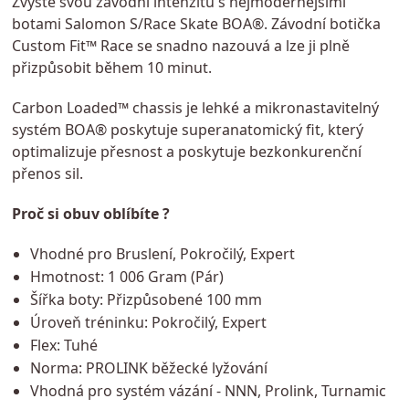
Zvyšte svou závodní intenzitu s nejmodernějšími
botami Salomon S/Race Skate BOA®. Závodní botička
Custom Fit™ Race se snadno nazouvá a lze ji plně
přizpůsobit během 10 minut.
Carbon Loaded™ chassis je lehké a mikronastavitelný
systém BOA® poskytuje superanatomický fit, který
optimalizuje přesnost a poskytuje bezkonkurenční
přenos sil.
Proč si obuv oblíbíte ?
Vhodné pro Bruslení, Pokročilý, Expert
Hmotnost: 1 006 Gram (Pár)
Šířka boty: Přizpůsobené 100 mm
Úroveň tréninku: Pokročilý, Expert
Flex: Tuhé
Norma: PROLINK běžecké lyžování
Vhodná pro systém vázání - NNN, Prolink, Turnamic