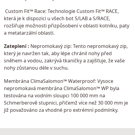
Custom Fit™ Race: Technologie Custom Fit™ RACE,
která je k dispozici u všech bot S/LAB a S/RACE,
rozšiřuje možnosti přizpůsobení v oblasti kotníku, paty
a metatarzální oblasti.
Zateplení :
Nepromokavý zip: Tento nepromokavý zip,
který je navržen tak, aby lépe chránil nohy před
sněhem a vodou, zakrývá tkaničky a zajišťuje, že vaše
nohy zůstanou déle v suchu.
Membrána ClimaSalomon™ Waterproof: Vysoce
nepromokavá membrána ClimaSalomon™ WP byla
testována na vodním sloupci 100 000 mm na
Schmerberově stupnici, přičemž více než 30 000 mm je
již považováno za vhodné pro extrémní podmínky.