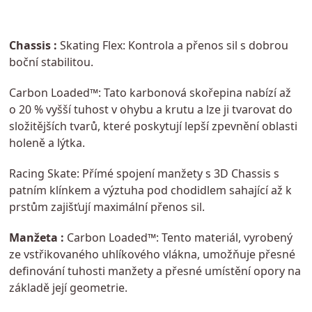
Chassis :
Skating Flex: Kontrola a přenos sil s dobrou
boční stabilitou.
Carbon Loaded™: Tato karbonová skořepina nabízí až
o 20 % vyšší tuhost v ohybu a krutu a lze ji tvarovat do
složitějších tvarů, které poskytují lepší zpevnění oblasti
holeně a lýtka.
Racing Skate: Přímé spojení manžety s 3D Chassis s
patním klínkem a výztuha pod chodidlem sahající až k
prstům zajišťují maximální přenos sil.
Manžeta :
Carbon Loaded™: Tento materiál, vyrobený
ze vstřikovaného uhlíkového vlákna, umožňuje přesné
definování tuhosti manžety a přesné umístění opory na
základě její geometrie.