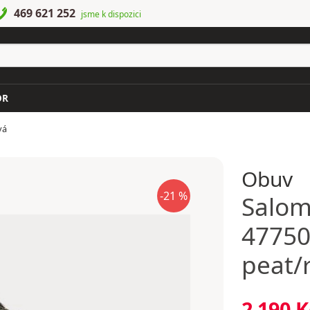
469 621 252
jsme k dispozici
OR
vá
Obuv
-21 %
Salo
4775
peat/
2 190 K