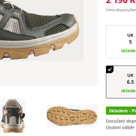
Cena doporuče
UK
5
sklad
UK
6.5
sklad
Skladem - P
Doručení dop
Osobní odběr 