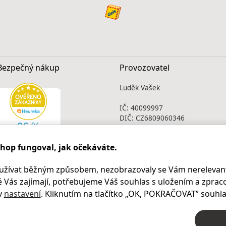
Bezpečný nákup
Provozovatel
Luděk Vašek
IČ: 40099997
DIČ: CZ6809060346
Infolinka
shop fungoval, jak očekáváte.
Po - Pá 9.00 - 17.00
+420
469 621 252
užívat běžným způsobem, nezobrazovaly se Vám nerelevant
Kontakty
 Vás zajímají, potřebujeme Váš souhlas s uložením a zprac
Kariéra
v
nastavení
. Kliknutím na tlačítko „OK
, POKRAČOVAT
” souhla
© 2004 – 2026