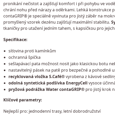
pronikání nečistot a zajišťují komfort i při pohybu ve vo
chrání nohu před nárazy a oděrkami. Lehká konstrukce př
contaGRIP® je speciálně vyvinuta pro jistý záběr na mo
promyšlený vzorek dezénu zajišťují maximální stabilitu.
S
tkaničky pro utažení jedním tahem, s kapsičkou pro jejic
Specifikace:
síťovina proti kamínkům
ochranná špička
sešlapávací pata možnost nosit jako klasickou botu n
nastavitelný pásek na patě pro bezpečné a pohodlné u
recyklovaná vložka S.Café®
vyrobena z kávové sedlin
odolná syntetická podšívka EnergyCell
vysoce účinná
pryžová podrážka Water contaGRIP®
pro jistý krok
Klíčové parametry:
Nejlepší pro: jednodenní trasy, letní dobrodružství