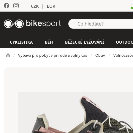
CZK
|
EUR
CYKLISTIKA
BĚH
BĚŽECKÉ LYŽOVÁNÍ
OUTDO
Výbava pro pobyt v přírodě a volný čas
Obuv
Volnočaso