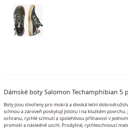
Dámské boty Salomon Techamphibian 5 př
Boty jsou stvořeny pro mokrá a divoká letní dobrodružstv
schnou a zároveň poskytují jistotu i na kluzkém povrchu. J
ochranu, rychlé schnutí a spolehlivou přilnavost v jednom
promokl a následně uschl. Prodyšné, rychleschnoucí mater