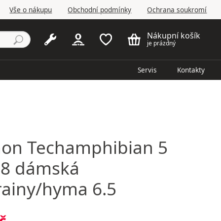
Vše o nákupu
Obchodní podmínky
Ochrana soukromí
Nákupní košík
je prázdný
Servis
Kontakty
mon
Techamphibian 5
08 dámská
rainy/hyma 6.5
č