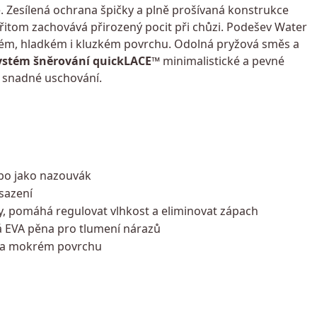
dě. Zesílená ochrana špičky a plně prošívaná konstrukce
itom zachovává přirozený pocit při chůzi. Podešev Water
krém, hladkém i kluzkém povrchu. Odolná pryžová směs a
ystém šněrování quickLACE™
minimalistické a pevné
h snadné uschování.
ebo jako nazouvák
sazení
y, pomáhá regulovat vlhkost a eliminovat zápach
 EVA pěna pro tlumení nárazů
 na mokrém povrchu