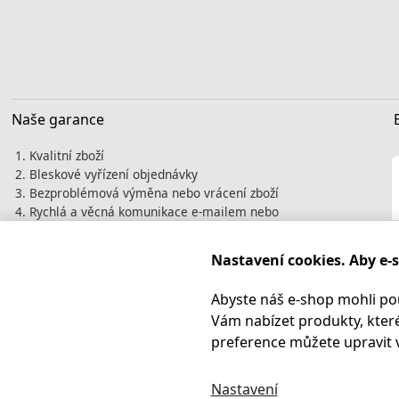
Naše garance
Kvalitní zboží
Bleskové vyřízení objednávky
Bezproblémová výměna nebo vrácení zboží
Rychlá a věcná komunikace e-mailem nebo
telefonicky
Tisíce spokojených zákazníků jsou naší
Nastavení cookies. Aby e-
nejlepší vizitkou. Prověřte si nás před
nákupem na
Heureka.cz
Abyste náš e-shop mohli po
Vám nabízet produkty, které
preference můžete upravit 
Nastavení