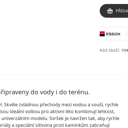
PŘIDA
Kód zboží:
104
ipraveny do vody i do terénu.
í. Skvěle zvládnou přechody mezi vodou a souší, rychle
sou ideální volbou pro aktivní léto kombinují lehkost,
 univerzálním modelu. Svršek je navržen tak, aby rychle
iály a speciální síťovina proti kamínkům zabraňují