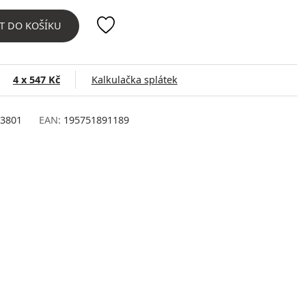
T DO KOŠÍKU
4 x 547 Kč
Kalkulačka splátek
3801
EAN:
195751891189