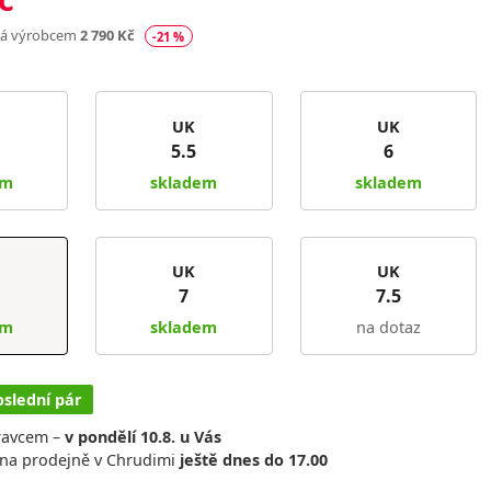
ná výrobcem
2 790 Kč
-21 %
UK
UK
5.5
6
em
skladem
skladem
UK
UK
7
7.5
em
skladem
na dotaz
oslední pár
ravcem –
v pondělí 10.8. u Vás
na prodejně v Chrudimi
ještě dnes do 17.00