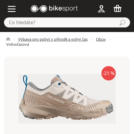
Výbava pro pobyt v přírodě a volný čas
Obuv
Volnočasová
-21 %