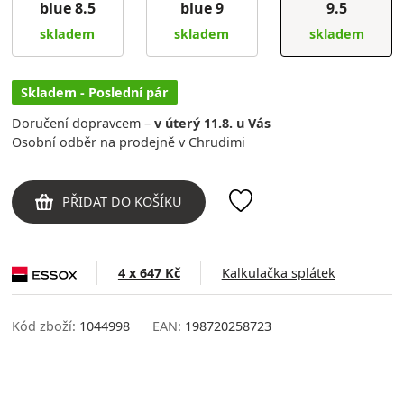
blue 8.5
blue 9
9.5
skladem
skladem
skladem
Skladem - Poslední pár
Doručení dopravcem –
v úterý 11.8. u Vás
Osobní odběr na prodejně v Chrudimi
PŘIDAT DO KOŠÍKU
4 x 647 Kč
Kalkulačka splátek
Kód zboží:
1044998
EAN:
198720258723