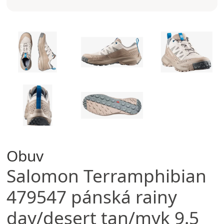
Obuv
Salomon
Terramphibian
479547 pánská rainy
day/desert tan/myk 9.5