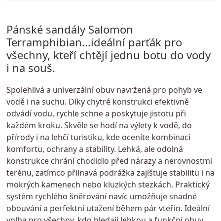
Pánské sandály Salomon
Terramphibian...ideální parťák pro
všechny, kteří chtějí jednu botu do vody
i na souš.
Spolehlivá a univerzální obuv navržená pro pohyb ve
vodě i na suchu. Díky chytré konstrukci efektivně
odvádí vodu, rychle schne a poskytuje jistotu při
každém kroku. Skvěle se hodí na výlety k vodě, do
přírody i na lehčí turistiku, kde oceníte kombinaci
komfortu, ochrany a stability. Lehká, ale odolná
konstrukce chrání chodidlo před nárazy a nerovnostmi
terénu, zatímco přilnavá podrážka zajišťuje stabilitu i na
mokrých kamenech nebo kluzkých stezkách. Praktický
systém rychlého šněrování navíc umožňuje snadné
obouvání a perfektní utažení během pár vteřin. Ideální
volba pro všechny, kdo hledají lehkou a funkční obuv