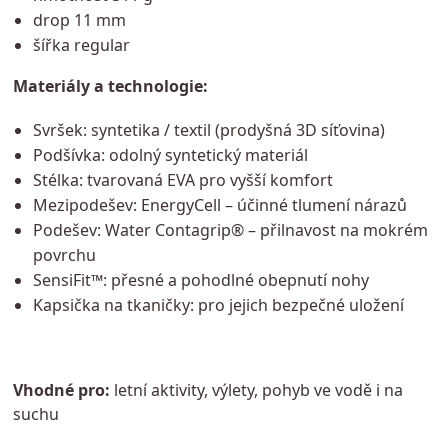
drop 11 mm
šířka regular
Materiály a technologie:
Svršek: syntetika / textil (prodyšná 3D síťovina)
Podšívka: odolný syntetický materiál
Stélka: tvarovaná EVA pro vyšší komfort
Mezipodešev: EnergyCell – účinné tlumení nárazů
Podešev: Water Contagrip® – přilnavost na mokrém
povrchu
SensiFit™: přesné a pohodlné obepnutí nohy
Kapsička na tkaničky: pro jejich bezpečné uložení
Vhodné pro:
letní aktivity, výlety, pohyb ve vodě i na
suchu