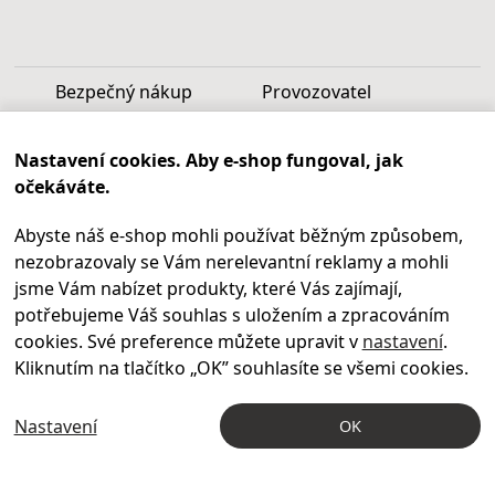
Bezpečný nákup
Provozovatel
Luděk Vašek
Nastavení cookies. Aby e-shop fungoval, jak
IČ: 40099997
očekáváte.
DIČ: CZ6809060346
Abyste náš e-shop mohli používat běžným způsobem,
Infolinka
nezobrazovaly se Vám nerelevantní reklamy a mohli
Po - Pá 9.00 - 17.00
jsme Vám nabízet produkty, které Vás zajímají,
+420
469 621 252
potřebujeme Váš souhlas s uložením a zpracováním
Kontakty
cookies. Své preference můžete upravit v
nastavení
.
Kariéra
Kliknutím na tlačítko „OK
” souhlasíte se všemi cookies.
Nastavení
OK
© 2004 – 2026