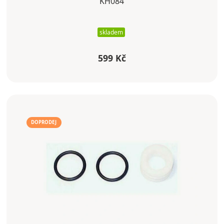
KH084
skladem
599 Kč
DOPRODEJ