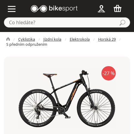
Cyklistika
Jízdní kola
Elektrokola
Horská 29
S předním odpružením
-27 %