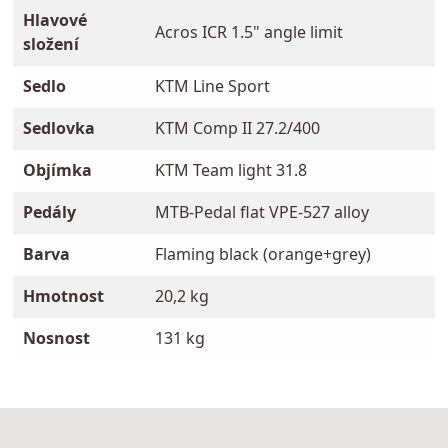
Hlavové
Acros ICR 1.5" angle limit
složení
Sedlo
KTM Line Sport
Sedlovka
KTM Comp II 27.2/400
Objímka
KTM Team light 31.8
Pedály
MTB-Pedal flat VPE-527 alloy
Barva
Flaming black (orange+grey)
Hmotnost
20,2 kg
Nosnost
131 kg