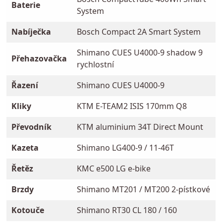
Baterie
System
Nabíječka
Bosch Compact 2A Smart System
Shimano CUES U4000-9 shadow 9
Přehazovačka
rychlostní
Řazení
Shimano CUES U4000-9
Kliky
KTM E-TEAM2 ISIS 170mm Q8
Převodník
KTM aluminium 34T Direct Mount
Kazeta
Shimano LG400-9 / 11-46T
Řetěz
KMC e500 LG e-bike
Brzdy
Shimano MT201 / MT200 2-pístkové
Kotouče
Shimano RT30 CL 180 / 160