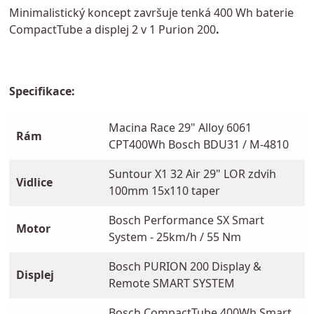
Minimalistický koncept završuje tenká 400 Wh baterie
CompactTube a displej 2 v 1 Purion 200
.
Specifikace:
Macina Race 29" Alloy 6061
Rám
CPT400Wh Bosch BDU31 / M-4810
Suntour X1 32 Air 29" LOR zdvih
Vidlice
100mm 15x110 taper
Bosch Performance SX Smart
Motor
System - 25km/h / 55 Nm
Bosch PURION 200 Display &
Displej
Remote SMART SYSTEM
Bosch CompactTube 400Wh Smart