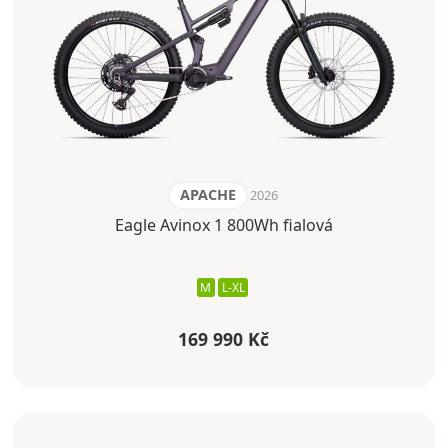
APACHE
2026
Eagle Avinox 1 800Wh fialová
M
L-XL
169 990 Kč