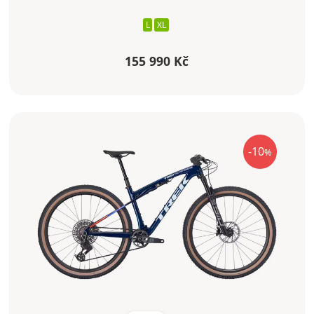
L
XL
155 990 Kč
-10
%