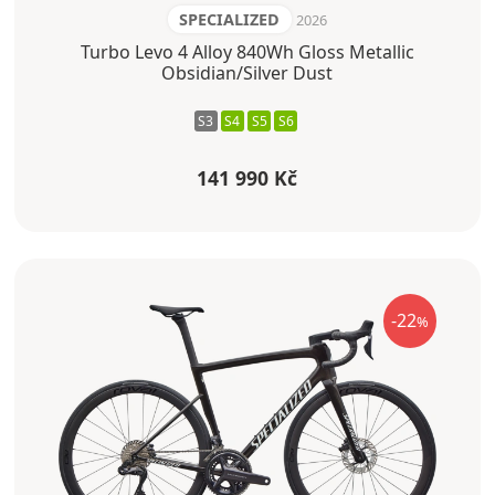
SPECIALIZED
2026
Turbo Levo 4 Alloy 840Wh Gloss Metallic
Obsidian/Silver Dust
S3
S4
S5
S6
141 990 Kč
-22
%