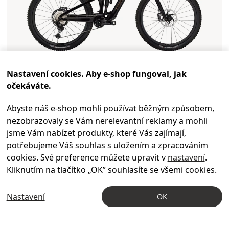
Nastavení cookies. Aby e-shop fungoval, jak
TREK
2023
očekáváte.
Fuel EXE 9.8 XT Deep Smoke
Abyste náš e-shop mohli používat běžným způsobem,
nezobrazovaly se Vám nerelevantní reklamy a mohli
XL
jsme Vám nabízet produkty, které Vás zajímají,
potřebujeme Váš souhlas s uložením a zpracováním
129 990 Kč
cookies. Své preference můžete upravit v
nastavení
.
Kliknutím na tlačítko „OK
” souhlasíte se všemi cookies.
Nastavení
OK
-17
%
DOPRODEJ