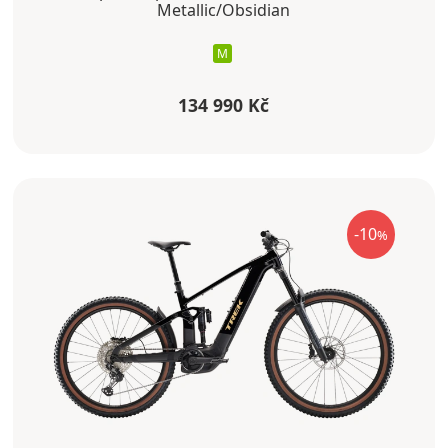
Metallic/Obsidian
M
134 990 Kč
-10
%