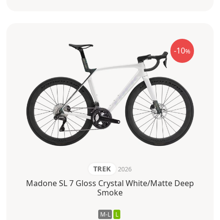
-10
%
TREK
2026
Madone SL 7 Gloss Crystal White/Matte Deep
Smoke
M-L
L