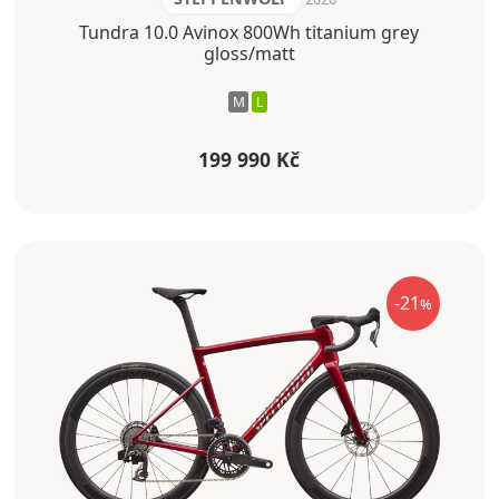
Tundra 10.0 Avinox 800Wh titanium grey
gloss/matt
M
L
199 990 Kč
-21
%