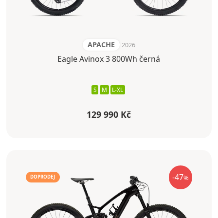
APACHE
2026
Eagle Avinox 3 800Wh černá
S
M
L-XL
129 990 Kč
-47
%
DOPRODEJ