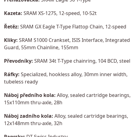
Kazeta:
SRAM XS-1275, 12-speed, 10-52t
Řetěz:
SRAM GX Eagle T-Type Flattop Chain, 12-speed
Kliky:
SRAM S1000 Crankset, ISIS Interface, Integrated
Guard, 55mm Chainline, 155mm
Převodníky:
SRAM 34t T-Type chainring, 104 BCD, steel
Ráfky:
Specialized, hookless alloy, 30mm inner width,
tubeless ready
Náboj předního kola:
Alloy, sealed cartridge bearings,
15x110mm thru-axle, 28h
Náboj zadního kola:
Alloy, sealed cartridge bearings,
12x148mm thru-axle, 32h
Paprsky:
DT Swiss Industry