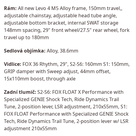
Rám:
All new Levo 4 M5 Alloy frame, 150mm travel,,
adjustable chainstay, adjustable head tube angle,
adjustable bottom bracket, internal SWAT storage
148mm spacing, 29" front wheel/27.5" rear wheel, fork
travel up to 180mm
Sedlová objímka:
Alloy, 38.6mm
Vidlice:
FOX 36 Rhythm, 29", S2-S6: 160mm S1: 150mm,
GRIP damper with Sweep adjust, 44mm offset,
15x110mm boost, through axle
Zadní tlumič:
S2-S6: FOX FLOAT X Performance with
Specialized GENIE Shock Tech, Ride Dynamics Trail
Tune, 2-position lever, LSR adjustment, 210x55mm, S1:
FOX FLOAT Performance with Specialized GENIE Shock
Tech, Ride Dynamics Trail Tune, 2-position lever w/ LSR
adjustment 210x55mm