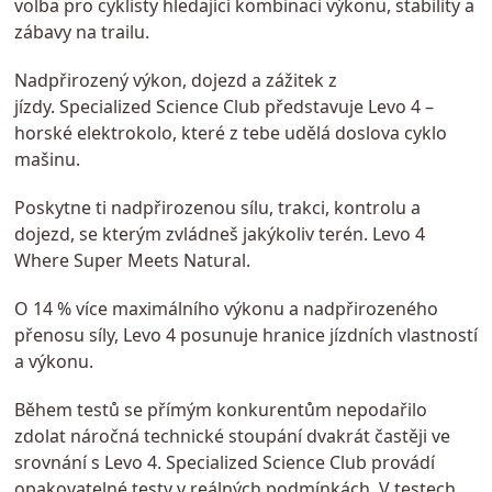
volba pro cyklisty hledající kombinaci výkonu, stability a
zábavy na trailu.
Nadpřirozený výkon, dojezd a zážitek z
jízdy. Specialized Science Club představuje Levo 4 –
horské elektrokolo, které z tebe udělá doslova cyklo
mašinu.
Poskytne ti nadpřirozenou sílu, trakci, kontrolu a
dojezd, se kterým zvládneš jakýkoliv terén. Levo 4
Where Super Meets Natural.
O 14 % více maximálního výkonu a nadpřirozeného
přenosu síly, Levo 4 posunuje hranice jízdních vlastností
a výkonu.
Během testů se přímým konkurentům nepodařilo
zdolat náročná technické stoupání dvakrát častěji ve
srovnání s Levo 4. Specialized Science Club provádí
opakovatelné testy v reálných podmínkách. V testech