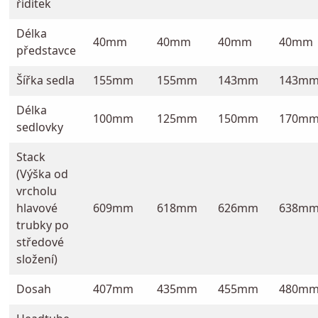
řídítek
Délka
40mm
40mm
40mm
40mm
představce
Šířka sedla
155mm
155mm
143mm
143m
Délka
100mm
125mm
150mm
170m
sedlovky
Stack
(Výška od
vrcholu
hlavové
609mm
618mm
626mm
638m
trubky po
středové
složení)
Dosah
407mm
435mm
455mm
480m