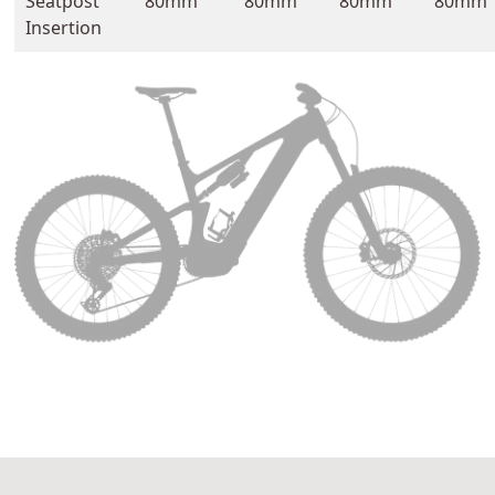
Seatpost
80mm
80mm
80mm
80mm
Insertion