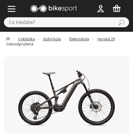
Cyklistika
Jízdní kola
Elektrokola
Horská 29
Celoodpružená