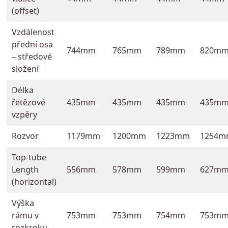
(offset)
Vzdálenost
přední osa
744mm
765mm
789mm
820m
– středové
složení
Délka
řetězové
435mm
435mm
435mm
435m
vzpěry
Rozvor
1179mm
1200mm
1223mm
1254m
Top-tube
Length
556mm
578mm
599mm
627m
(horizontal)
Výška
rámu v
753mm
753mm
754mm
753m
rozkroku