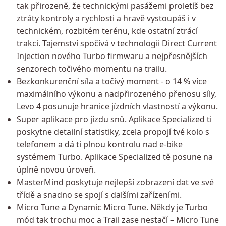
tak přirozeně, že technickými pasážemi proletíš bez
ztráty kontroly a rychlosti a hravě vystoupáš i v
technickém, rozbitém terénu, kde ostatní ztrácí
trakci. Tajemství spočívá v technologii Direct Current
Injection nového Turbo firmwaru a nejpřesnějších
senzorech točivého momentu na trailu.
Bezkonkurenční síla a točivý moment - o 14 % více
maximálního výkonu a nadpřirozeného přenosu síly,
Levo 4 posunuje hranice jízdních vlastností a výkonu.
Super aplikace pro jízdu snů. Aplikace Specialized ti
poskytne detailní statistiky, zcela propojí tvé kolo s
telefonem a dá ti plnou kontrolu nad e-bike
systémem Turbo. Aplikace Specialized tě posune na
úplně novou úroveň.
MasterMind poskytuje nejlepší zobrazení dat ve své
třídě a snadno se spojí s dalšími zařízeními.
Micro Tune a Dynamic Micro Tune. Někdy je Turbo
mód tak trochu moc a Trail zase nestačí – Micro Tune