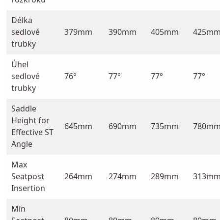
Délka
sedlové
379mm
390mm
405mm
425m
trubky
Úhel
sedlové
76°
77°
77°
77°
trubky
Saddle
Height for
645mm
690mm
735mm
780m
Effective ST
Angle
Max
Seatpost
264mm
274mm
289mm
313m
Insertion
Min