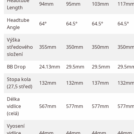
Headtube
94mm
95mm
103mm
117m
Length
Headtube
64°
64.5°
64.5°
64.5°
Angle
Výška
středového
355mm
350mm
350mm
350m
složení
BB Drop
24.13mm
29.5mm
29.5mm
29.5m
Stopa kola
132mm
132mm
137mm
132m
(27,5 střed)
Délka
vidlice
567mm
577mm
577mm
577m
(celá)
Vyosení
vidlice
44mm
44mm
44mm
44mm