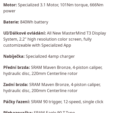
Motor:
Specialized 3.1 Motor, 101Nm torque, 666Nm
power
Baterie:
840Wh battery
UI/Dálkové ovládání:
All New MasterMind T3 Display
System, 2.2" high resolution color screen, fully
customizeable with Specialized App
Nabíječka:
Specialized 4amp charger
Přední brzda:
SRAM Maven Bronze, 4-piston caliper,
hydraulic disc, 220mm Centerline rotor
Zadní brzda:
SRAM Maven Bronze, 4-piston caliper,
hydraulic disc, 200mm Centerline rotor
Páčky řazení:
SRAM 90 trigger, 12-speed, single click
Přehazovačka:
SRAM Eagle 90 T-Type