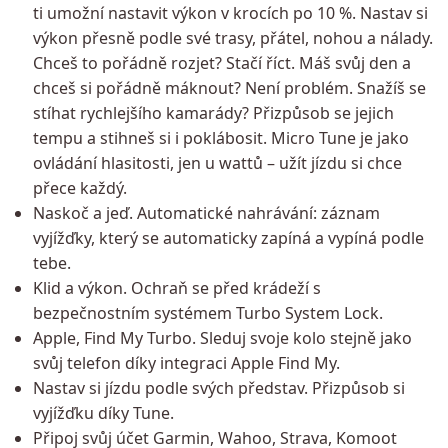
ti umožní nastavit výkon v krocích po 10 %. Nastav si
výkon přesně podle své trasy, přátel, nohou a nálady.
Chceš to pořádně rozjet? Stačí říct. Máš svůj den a
chceš si pořádně máknout? Není problém. Snažíš se
stíhat rychlejšího kamarády? Přizpůsob se jejich
tempu a stihneš si i poklábosit. Micro Tune je jako
ovládání hlasitosti, jen u wattů – užít jízdu si chce
přece každý.
Naskoč a jeď. Automatické nahrávání: záznam
vyjížďky, který se automaticky zapíná a vypíná podle
tebe.
Klid a výkon. Ochraň se před krádeží s
bezpečnostním systémem Turbo System Lock.
Apple, Find My Turbo. Sleduj svoje kolo stejně jako
svůj telefon díky integraci Apple Find My.
Nastav si jízdu podle svých představ. Přizpůsob si
vyjížďku díky Tune.
Připoj svůj účet Garmin, Wahoo, Strava, Komoot