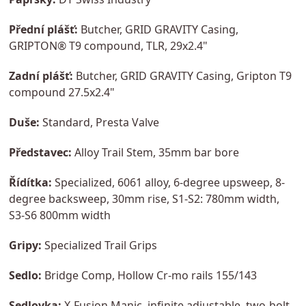
Přední plášť:
Butcher, GRID GRAVITY Casing,
GRIPTON® T9 compound, TLR, 29x2.4"
Zadní plášť:
Butcher, GRID GRAVITY Casing, Gripton T9
compound 27.5x2.4"
Duše:
Standard, Presta Valve
Představec:
Alloy Trail Stem, 35mm bar bore
Řídítka:
Specialized, 6061 alloy, 6-degree upsweep, 8-
degree backsweep, 30mm rise, S1-S2: 780mm width,
S3-S6 800mm width
Gripy:
Specialized Trail Grips
Sedlo:
Bridge Comp, Hollow Cr-mo rails 155/143
Sedlovka:
X-Fusion Manic, infinite adjustable, two-bolt