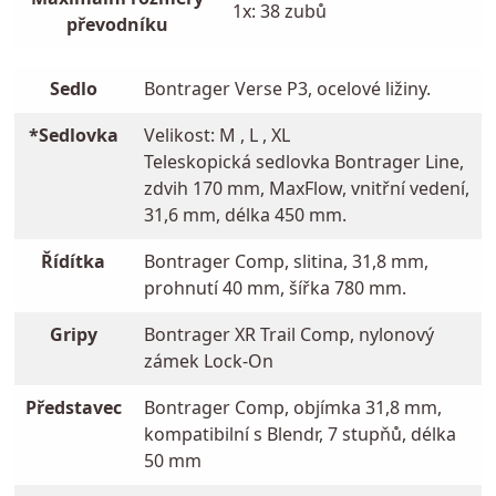
1x: 38 zubů
převodníku
Sedlo
Bontrager Verse P3, ocelové ližiny.
*Sedlovka
Velikost: M , L , XL
Teleskopická sedlovka Bontrager Line,
zdvih 170 mm, MaxFlow, vnitřní vedení,
31,6 mm, délka 450 mm.
Řídítka
Bontrager Comp, slitina, 31,8 mm,
prohnutí 40 mm, šířka 780 mm.
Gripy
Bontrager XR Trail Comp, nylonový
zámek Lock-On
Představec
Bontrager Comp, objímka 31,8 mm,
kompatibilní s Blendr, 7 stupňů, délka
50 mm