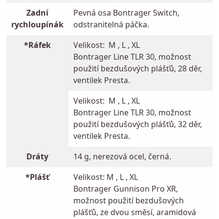
Zadní
Pevná osa Bontrager Switch,
rychloupínák
odstranitelná páčka.
*Ráfek
Velikost: M , L , XL
Bontrager Line TLR 30, možnost
použití bezdušových plášťů, 28 děr,
ventilek Presta.
Velikost: M , L , XL
Bontrager Line TLR 30, možnost
použití bezdušových plášťů, 32 děr,
ventilek Presta.
Dráty
14 g, nerezová ocel, černá.
*Plášť
Velikost: M , L , XL
Bontrager Gunnison Pro XR,
možnost použití bezdušových
plášťů, ze dvou směsí, aramidová