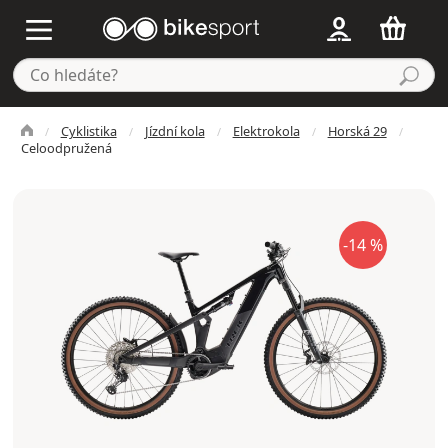
Cyklistika
Jízdní kola
Elektrokola
Horská 29
Celoodpružená
-14 %