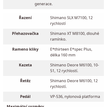
generace.
Řazení
Shimano SLX M7100, 12
rychlostí
Přehazovačka
Shimano XT M8100, dlouhé
ramínko.
Rameno kliky
E*thirteen E*spec Plus,
délka 160 mm
Kazeta
Shimano Deore M6100, 10-
51, 12 rychlostí.
Řetěz
Shimano Deore M6100, 12
rychlostí.
Pedál
VP-536, nylonová platforma
Maximální rozměry