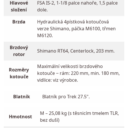
Hlavové
FSA IS-2, 1-1/8 palce nahoře, 1,5 palce
složení
dole.
Brzda
Hydraulická 4pístková kotoučová
verze Shimano, páčka M6100, třmen
M6120.
Brzdový
Shimano RT64, Centerlock, 203 mm.
rotor
Maximální velikosti brzdového
Rozměry
kotouče ‒ rám: 220 mm, min. 180 mm,
kotouče
vidlice: viz výrobce.
Blatník
Blatník pro Trek 27.5".
M – 25,08 kg (s těsnicím tmelem TLR,
Hmotnost
bez duší)