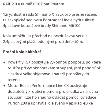
RAIL 2.0 a tlumič FOX Float Rhythm.
12rychlostní sada Shimano XT/SLX pro přesné řazení,
teleskopická sedlovka Bontrager Line a hydraulické
4pístkové kotoučové brzdy Shimano M6100
Kola umožňující přechod na bezdušovou verzi s
2,4palcovými plášti odolnými proti defektům.
Proč si kolo oblíbíte?
Powerfly FS+ poskytuje výkonnou podporu, po které
toužíte při vysokohorském stoupání, jisté pohodlí při
sjezdu a velkoobjemovou baterii pro výlety do
terénu.
Motor Bosch Performance Line CX poskytuje
dostatečný krouticí moment pro prudká a náročná
stoupání. Lze ho snadno ovládat pomocí ovladače
Purion 200 a upravit si dle svého v aplikaci eBike