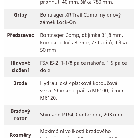
prohnutí 40 mm, šířka 780 mm.
Gripy
Bontrager XR Trail Comp, nylonový
zámek Lock-On
Představec
Bontrager Comp, objímka 31,8 mm,
kompatibilní s Blendr, 7 stupňů, délka
50 mm
Hlavové
FSA IS-2, 1-1/8 palce nahoře, 1,5 palce
složení
dole.
Brzda
Hydraulická 4pístková kotoučová
verze Shimano, páčka M6100, třmen
M6120.
Brzdový
Shimano RT64, Centerlock, 203 mm.
rotor
Maximální velikosti brzdového
Rozměry