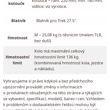
kotouče ‒ rám: 220 mm, min. 180 mm,
kotouče
vidlice: viz výrobce.
Blatník
Blatník pro Trek 27.5".
M – 25,08 kg (s těsnicím tmelem TLR,
Hmotnost
bez duší)
Kolo má maximální celkový
Hmotnostní
hmotnostní limit 136 kg
limit
(kombinovaná hmotnost kola, jezdce
a nákladu).
Vyhrazujeme si právo kdykoli a bez předchozího
upozornění provádět změny v informacích
o produktech obsažených na této stránce a týkajících
se vybavení, specifikací, modelů, barev i cen. Vzhledem
k problémům v dodavatelském řetězci mohou být