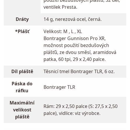
použití bezdušových plášťů, 32 děr,
ventilek Presta.
Dráty
14 g, nerezová ocel, černá.
*Plášť
Velikost: M , L , XL
Bontrager Gunnison Pro XR,
možnost použití bezdušových
plášťů, ze dvou směsí, aramidová
patka, 60 tpi, 29 x 2,40 palce.
Díl pláště
Těsnicí tmel Bontrager TLR, 6 oz.
Páska do
Bontrager TLR
ráfku
Maximální
Rám: 29 x 2,50 palce (S: 27,5 x 2,50
velikost
palce), vidlice: viz výrobce.
pláště