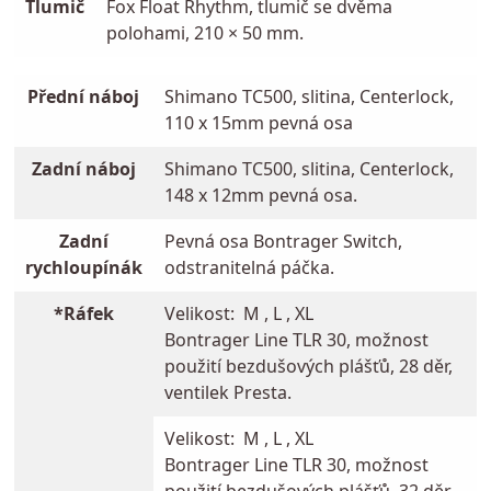
Tlumič
Fox Float Rhythm, tlumič se dvěma
polohami, 210 × 50 mm.
Přední náboj
Shimano TC500, slitina, Centerlock,
110 x 15mm pevná osa
Zadní náboj
Shimano TC500, slitina, Centerlock,
148 x 12mm pevná osa.
Zadní
Pevná osa Bontrager Switch,
rychloupínák
odstranitelná páčka.
*Ráfek
Velikost: M , L , XL
Bontrager Line TLR 30, možnost
použití bezdušových plášťů, 28 děr,
ventilek Presta.
Velikost: M , L , XL
Bontrager Line TLR 30, možnost