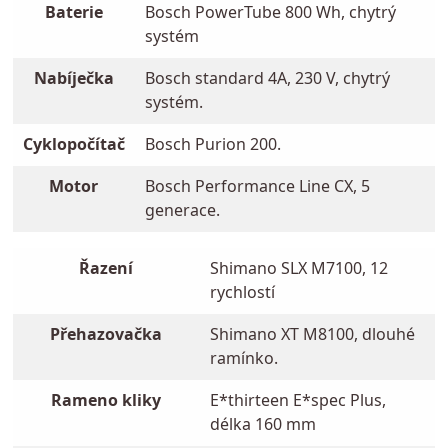
Baterie
Bosch PowerTube 800 Wh, chytrý
systém
Nabíječka
Bosch standard 4A, 230 V, chytrý
systém.
Cyklopočítač
Bosch Purion 200.
Motor
Bosch Performance Line CX, 5
generace.
Řazení
Shimano SLX M7100, 12
rychlostí
Přehazovačka
Shimano XT M8100, dlouhé
ramínko.
Rameno kliky
E*thirteen E*spec Plus,
délka 160 mm