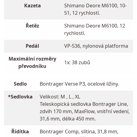
Kazeta
Shimano Deore M6100, 10-
51, 12 rychlostí.
Řetěz
Shimano Deore M6100, 12
rychlostí.
Pedál
VP-536, nylonová platforma
Maximální rozměry
1x: 38 zubů
převodníku
Sedlo
Bontrager Verse P3, ocelové ližiny.
*Sedlovka
Velikost: M , L , XL
Teleskopická sedlovka Bontrager Line,
zdvih 170 mm, MaxFlow, vnitřní vedení,
31,6 mm, délka 450 mm.
Řídítka
Bontrager Comp, slitina, 31,8 mm,