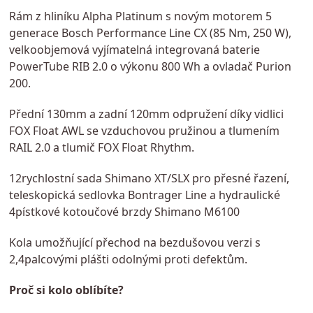
Rám z hliníku Alpha Platinum s novým motorem 5
generace Bosch Performance Line CX (85 Nm, 250 W),
velkoobjemová vyjímatelná integrovaná baterie
PowerTube RIB 2.0 o výkonu 800 Wh a ovladač Purion
200.
Přední 130mm a zadní 120mm odpružení díky vidlici
FOX Float AWL se vzduchovou pružinou a tlumením
RAIL 2.0 a tlumič FOX Float Rhythm.
12rychlostní sada Shimano XT/SLX pro přesné řazení,
teleskopická sedlovka Bontrager Line a hydraulické
4pístkové kotoučové brzdy Shimano M6100
Kola umožňující přechod na bezdušovou verzi s
2,4palcovými plášti odolnými proti defektům.
Proč si kolo oblíbíte?