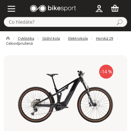
Cyklistika
Jízdní kola
Elektrokola
Horská 29
Celoodpružená
-14 %