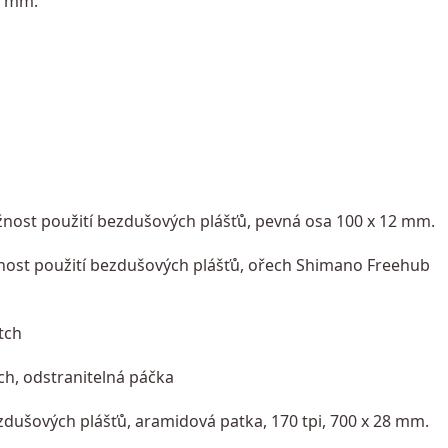
,5 mm.
nost použití bezdušových plášťů, pevná osa 100 x 12 mm.
ost použití bezdušových plášťů, ořech Shimano Freehub
tch
h, odstranitelná páčka
dušových plášťů, aramidová patka, 170 tpi, 700 x 28 mm.