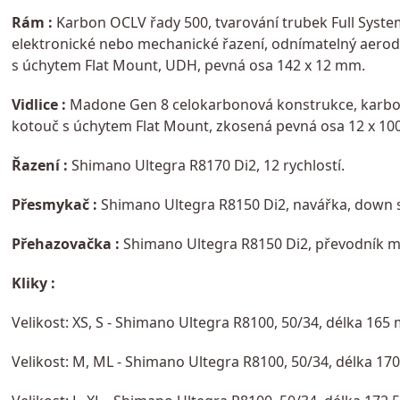
Rám :
Karbon OCLV řady 500, tvarování trubek Full System
elektronické nebo mechanické řazení, odnímatelný aerody
s úchytem Flat Mount, UDH, pevná osa 142 x 12 mm.
Vidlice :
Madone Gen 8 celokarbonová konstrukce, karbono
kotouč s úchytem Flat Mount, zkosená pevná osa 12 x 1
Řazení :
Shimano Ultegra R8170 Di2, 12 rychlostí.
Přesmykač :
Shimano Ultegra R8150 Di2, navářka, down 
Přehazovačka :
Shimano Ultegra R8150 Di2, převodník m
Kliky :
Velikost: XS, S - Shimano Ultegra R8100, 50/34, délka 165
Velikost: M, ML - Shimano Ultegra R8100, 50/34, délka 17