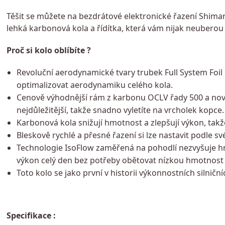
Těšit se můžete na bezdrátové elektronické řazení Shimano
lehká karbonová kola a řídítka, která vám nijak neuberou
Proč si kolo oblíbíte ?
Revoluční aerodynamické tvary trubek Full System Foil 
optimalizovat aerodynamiku celého kola.
Cenově výhodnější rám z karbonu OCLV řady 500 a nové
nejdůležitější, takže snadno vyletíte na vrcholek kopce.
Karbonová kola snižují hmotnost a zlepšují výkon, takže
Bleskově rychlé a přesné řazení si lze nastavit podle 
Technologie IsoFlow zaměřená na pohodlí nezvyšuje hmo
výkon celý den bez potřeby obětovat nízkou hmotnost
Toto kolo se jako první v historii výkonnostních silničn
Specifikace :