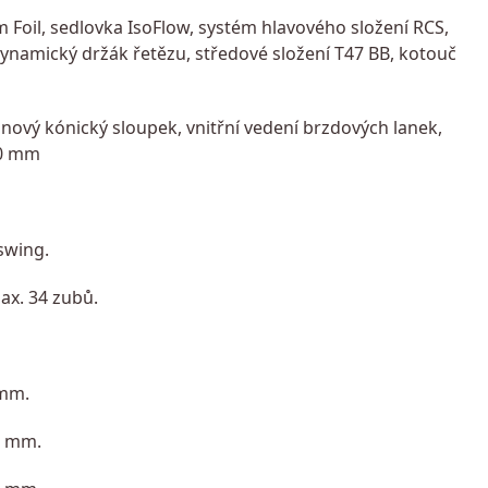
 Foil, sedlovka IsoFlow, systém hlavového složení RCS,
namický držák řetězu, středové složení T47 BB, kotouč
vý kónický sloupek, vnitřní vedení brzdových lanek,
00 mm
swing.
ax. 34 zubů.
 mm.
0 mm.