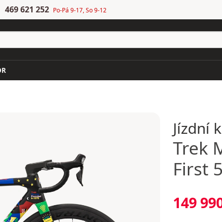
469 621 252
Po-Pá 9-17, So 9-12
OR
Jízdní 
Trek
M
First 
149 99