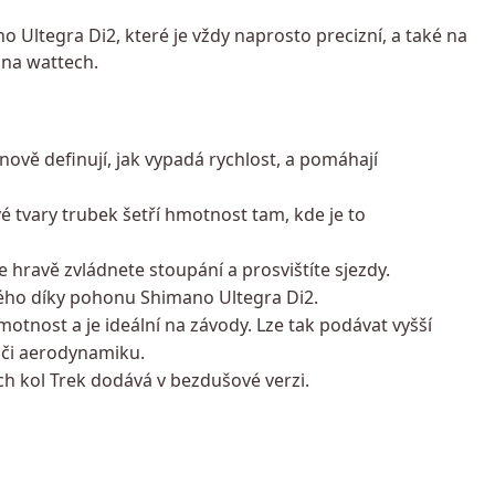
 Ultegra Di2, které je vždy naprosto precizní, a také na
 na wattech.
nově definují, jak vypadá rychlost, a pomáhají
 tvary trubek šetří hmotnost tam, kde je to
 hravě zvládnete stoupání a prosvištíte sjezdy.
svého díky pohonu Shimano Ultegra Di2.
tnost a je ideální na závody. Lze tak podávat vyšší
 či aerodynamiku.
ích kol Trek dodává v bezdušové verzi.