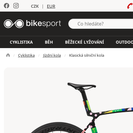
CZK
|
EUR
CYKLISTIKA
BĚH
BĚŽECKÉ LYŽOVÁNÍ
OUTDO
Cyklistika
Jízdní kola
Klasická silniční kola