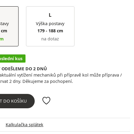
L
tavy
Výška postavy
9 cm
179 - 188 cm
em
na dotaz
oslední kus
/ ODEŠLEME DO 2 DNŮ
ktuální vytížení mechaniků při přípravě kol může příprava /
trvat 2 dny. Děkujeme za pochopení.
T DO KOŠÍKU
Kalkulačka splátek