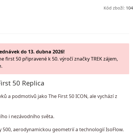
Kód zboží:
104
ednávek do 13. dubna 2026!
he first 50 připravené k 50. výročí značky TREK zájem,
e.
irst 50 Replica
vků a podmotivů jako The First 50 ICON, ale vychází z
ního i nezávodního světa.
500, aerodynamickou geometrií a technologií IsoFlow.