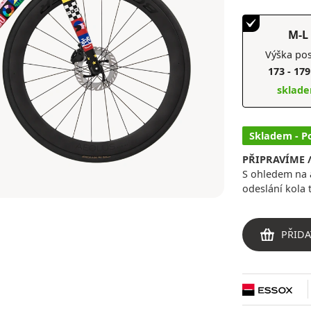
M-L
Výška pos
173 - 17
sklad
Skladem - P
PŘIPRAVÍME 
S ohledem na a
odeslání kola 
PŘIDA