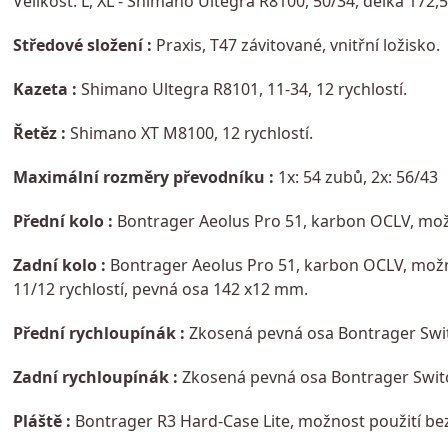
Velikost: L, XL - Shimano Ultegra R8100, 50/34, délka 172
Středové složení :
Praxis, T47 závitované, vnitřní ložisko.
Kazeta :
Shimano Ultegra R8101, 11-34, 12 rychlostí.
Řetěz :
Shimano XT M8100, 12 rychlostí.
Maximální rozměry převodníku :
1x: 54 zubů, 2x: 56/43
Přední kolo :
Bontrager Aeolus Pro 51, karbon OCLV, mož
Zadní kolo :
Bontrager Aeolus Pro 51, karbon OCLV, možn
11/12 rychlostí, pevná osa 142 x12 mm.
Přední rychloupínák :
Zkosená pevná osa Bontrager Swi
Zadní rychloupínák :
Zkosená pevná osa Bontrager Switc
Pláště :
Bontrager R3 Hard-Case Lite, možnost použití bez