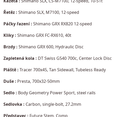
Kazeta :
Shimano SLX, CS-M7100, 12-speed, 10-51t
Řetěz :
Shimano SLX, M7100, 12-speed
Páčky řazení :
Shimano GRX RX820 12-speed
Kliky :
Shimano GRX FC-RX610, 40t
Brzdy :
Shimano GRX 600, Hydraulic Disc
Zapletená kola :
DT Swiss G540 700c, Center Lock Disc
Pláště :
Tracer 700x45, Tan Sidewall, Tubeless Ready
Duše :
Presta, 700x32-50mm
Sedlo :
Body Geometry Power Sport, steel rails
Sedlovka :
Carbon, single-bolt, 27.2mm
Představec :
Future Stem, Comp