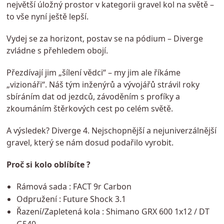
největší úložný prostor v kategorii gravel kol na světě –
to vše nyní ještě lepší.
Vydej se za horizont, postav se na pódium – Diverge
zvládne s přehledem obojí.
Přezdívají jim „šílení vědci“ – my jim ale říkáme
„vizionáři“. Náš tým inženýrů a vývojářů strávil roky
sbíráním dat od jezdců, závoděním s profíky a
zkoumáním štěrkových cest po celém světě.
A výsledek? Diverge 4. Nejschopnější a nejuniverzálnější
gravel, který se nám dosud podařilo vyrobit.
Proč si kolo oblíbíte ?
Rámová sada : FACT 9r Carbon
Odpružení : Future Shock 3.1
Řazení/Zapletená kola : Shimano GRX 600 1x12 / DT