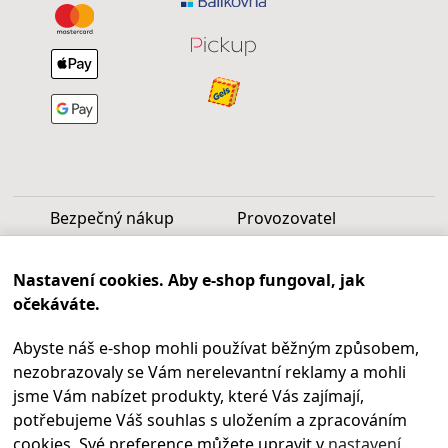
Bezpečný nákup
Provozovatel
Luděk Vašek
Nastavení cookies. Aby e-shop fungoval, jak
IČ: 40099997
očekáváte.
DIČ: CZ6809060346
Abyste náš e-shop mohli používat běžným způsobem,
Infolinka
nezobrazovaly se Vám nerelevantní reklamy a mohli
Po - Pá 9.00 - 17.00
jsme Vám nabízet produkty, které Vás zajímají,
+420
469 621 252
potřebujeme Váš souhlas s uložením a zpracováním
Kontakty
cookies. Své preference můžete upravit v
nastavení
.