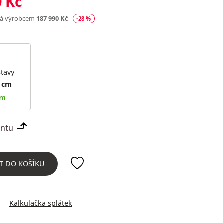
0 Kč
ná výrobcem
187 990 Kč
-28 %
tavy
8 cm
em
iantu
T DO KOŠÍKU
Kalkulačka splátek