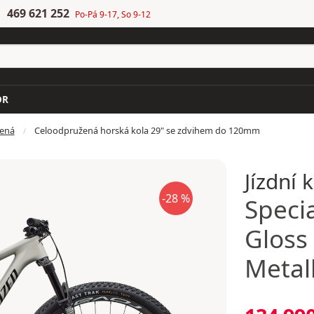
469 621 252
Po-Pá 9-17, So 9-12
OR
ená
Celoodpružená horská kola 29" se zdvihem do 120mm
Jízdní 
-28 %
Speci
Gloss
Metal