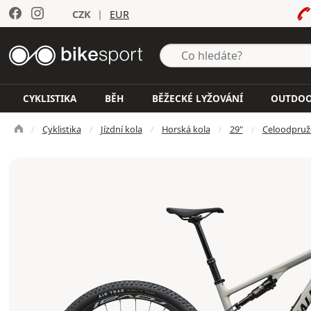
CZK
|
EUR
CYKLISTIKA
BĚH
BĚŽECKÉ LYŽOVÁNÍ
OUTDO
Cyklistika
Jízdní kola
Horská kola
29"
Celoodpruž