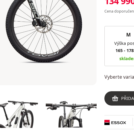
134 99
Cena doporuče
M
Výška pos
165 - 17
sklad
Vyberte var
PŘIDA