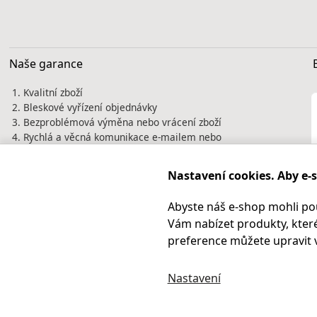
Naše garance
Kvalitní zboží
Bleskové vyřízení objednávky
Bezproblémová výměna nebo vrácení zboží
Rychlá a věcná komunikace e-mailem nebo
telefonicky
Tisíce spokojených zákazníků jsou naší
Nastavení cookies. Aby e-
nejlepší vizitkou. Prověřte si nás před
nákupem na
Heureka.cz
Abyste náš e-shop mohli po
Vám nabízet produkty, které
preference můžete upravit 
Nastavení