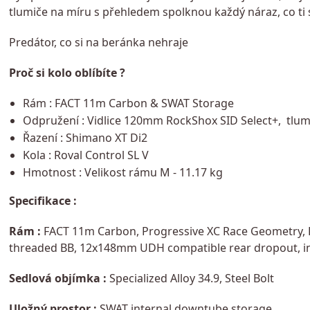
tlumiče na míru s přehledem spolknou každý náraz, co ti s
Predátor, co si na beránka nehraje
Proč si kolo oblíbíte ?
Rám : FACT 11m Carbon & SWAT Storage
Odpružení : Vidlice 120mm RockShox SID Select+, tlu
Řazení : Shimano XT Di2
Kola : Roval Control SL V
Hmotnost : Velikost rámu M - 11.17 kg
Specifikace :
Rám :
FACT 11m Carbon, Progressive XC Race Geometry, 
threaded BB, 12x148mm UDH compatible rear dropout, int
Sedlová objímka :
Specialized Alloy 34.9, Steel Bolt
Uložný prostor :
SWAT internal downtube storage