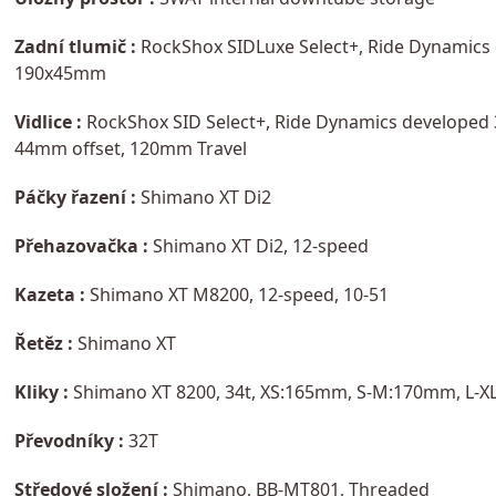
Zadní tlumič :
RockShox SIDLuxe Select+, Ride Dynamics de
190x45mm
Vidlice :
RockShox SID Select+, Ride Dynamics developed 3
44mm offset, 120mm Travel
Páčky řazení :
Shimano XT Di2
Přehazovačka :
Shimano XT Di2, 12-speed
Kazeta :
Shimano XT M8200, 12-speed, 10-51
Řetěz :
Shimano XT
Kliky :
Shimano XT 8200, 34t, XS:165mm, S-M:170mm, L-
Převodníky :
32T
Středové složení :
Shimano, BB-MT801, Threaded