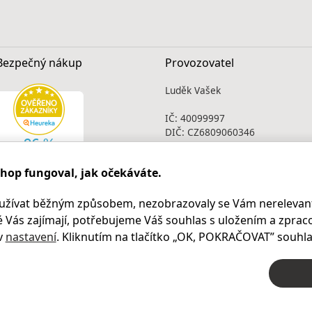
Bezpečný nákup
Provozovatel
Luděk Vašek
IČ: 40099997
DIČ: CZ6809060346
Infolinka
shop fungoval, jak očekáváte.
Po - Pá 9.00 - 17.00
+420
469 621 252
užívat běžným způsobem, nezobrazovaly se Vám nerelevant
Kontakty
 Vás zajímají, potřebujeme Váš souhlas s uložením a zprac
Kariéra
v
nastavení
. Kliknutím na tlačítko „OK
, POKRAČOVAT
” souhla
© 2004 – 2026