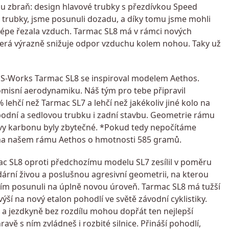
u zbraň: design hlavové trubky s přezdívkou Speed
ové trubky, jsme posunuli dozadu, a díky tomu jsme mohli
pe řezala vzduch. Tarmac SL8 má v rámci nových
která výrazně snižuje odpor vzduchu kolem nohou. Taky už
orks Tarmac SL8 se inspiroval modelem Aethos.
misní aerodynamiku. Náš tým pro tebe připravil
lehčí než Tarmac SL7 a lehčí než jakékoliv jiné kolo na
podní a sedlovou trubku i zadní stavbu. Geometrie rámu
stvy karbonu byly zbytečné. *Pokud tedy nepočítáme
 na našem rámu Aethos o hmotnosti 585 gramů.
SL8 oproti předchozímu modelu SL7 zesílil v poměru
ární živou a poslušnou agresivní geometrii, na kterou
me tím posunuli na úplně novou úroveň. Tarmac SL8 má tužší
výší na nový etalon pohodlí ve světě závodní cyklistiky.
ci a jezdkyně bez rozdílu mohou dopřát ten nejlepší
ravě s ním zvládneš i rozbité silnice. Přináší pohodlí,