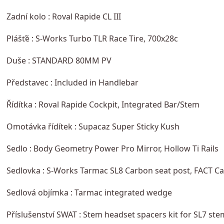
Zadní kolo : Roval Rapide CL III
Plášťě : S-Works Turbo TLR Race Tire, 700x28c
Duše : STANDARD 80MM PV
Představec : Included in Handlebar
Řídítka : Roval Rapide Cockpit, Integrated Bar/Stem
Omotávka řídítek : Supacaz Super Sticky Kush
Sedlo : Body Geometry Power Pro Mirror, Hollow Ti Rails
Sedlovka : S-Works Tarmac SL8 Carbon seat post, FACT C
Sedlová objímka : Tarmac integrated wedge
Příslušenství SWAT : Stem headset spacers kit for SL7 ste