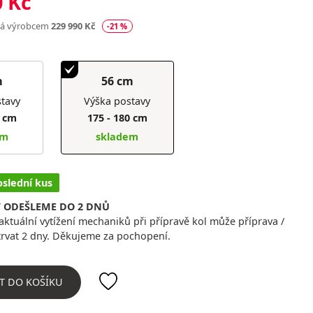
0 Kč
ná výrobcem
229 990 Kč
-21 %
m
56 cm
tavy
Výška postavy
5 cm
175 - 180 cm
em
skladem
oslední kus
/ ODEŠLEME DO 2 DNŮ
ktuální vytížení mechaniků při přípravě kol může příprava /
trvat 2 dny. Děkujeme za pochopení.
T DO KOŠÍKU