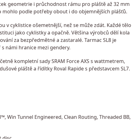
bytek geometrie i průchodnost rámu pro pláště až 32 mm
o mohlo podle potřeby obout i do objemnějších plášťů.
v cyklistice ošemetnější, než se může zdát. Každé tělo
onstituci jako cyklistky a opačně. Většina výrobců dělí kola
vání za bezpředmětné a zastaralé. Tarmac SL8 je
oř s námi hranice mezi gendery.
četně kompletní sady SRAM Force AXS s wattmetrem,
zdušové pláště a řídítky Roval Rapide s představcem SL7.
d™, Win Tunnel Engineered, Clean Routing, Threaded BB,
 disc