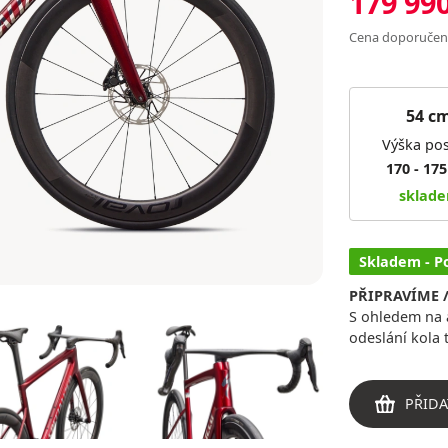
179 99
Cena doporuče
54 c
Výška pos
170 - 17
sklad
Skladem - P
PŘIPRAVÍME 
S ohledem na a
odeslání kola 
PŘIDA