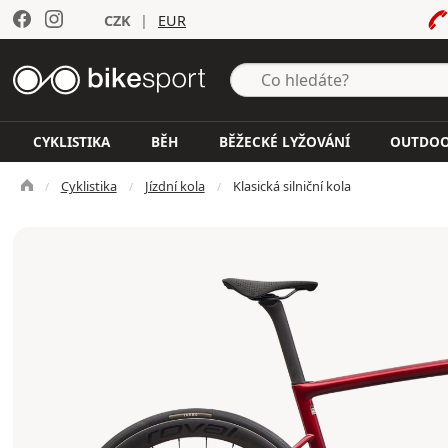
CZK
|
EUR
CYKLISTIKA
BĚH
BĚŽECKÉ LYŽOVÁNÍ
OUTDO
Cyklistika
Jízdní kola
Klasická silniční kola