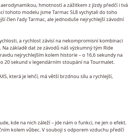
aerodynamikou, hmotností a zážitkem z jízdy předčí i tvá
ací tohoto modelu jsme Tarmac SL8 vychytali do toho
ejší člen řady Tarmac, ale jednoduše nejrychlejší závodní
rychlosti, a rychlost závisí na nekompromisní kombinaci
u. Na základě dat ze závodů náš výzkumný tým Ride
pravdu nejrychlejším kolem historie – o 16,6 sekundy na
 o 20 sekund v legendárním stoupání na Tourmalet.
 která je lehčí, má větší brzdnou sílu a rychlejší,
, kde na nich záleží – jde nám o funkci, ne jen o efekt.
ičním kolem vůbec. V souboji s odporem vzduchu předčí