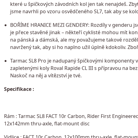
které u špičkových závodních kol jen tak nenajdeš. Z
jsme navrhli po vzoru osvědčeného SL7, tak aby se kol
BOŘÍME HRANICE MEZI GENDERY: Rozdíly v genderu jsou 
je přece stavěné jinak –⁠⁠⁠⁠⁠⁠ někteří cyklisté mohou mít k
na pánská a dámská, ale my považujeme takové rozdělo
navržený tak, aby si ho naplno užil úplně kdokoliv. Zb
Tarmac SL8 Pro je nadupaný špičkovými komponenty v
zapletenými koly Roval Rapide CL III s přípravou na be
Naskoč na něj a vítězství je tvé.
Specifikace :
Rám : Tarmac SL8 FACT 10r Carbon, Rider First Engineere
12x142mm thru-axle, flat-mount disc
Vidlice : FACT 10r Carbon, 12x100mm thru-axle, flat-mount