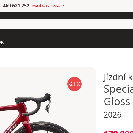
469 621 252
Po-Pá 9-17, So 9-12
OR
Jízdní 
-21 %
Speci
Gloss
2026