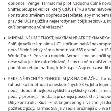
dokonce i Venge. Tarmac má proti vzduchu úplně novo
Sniffer. Sloupek vidlice, který udává šířku a tvar hlav
konstrukci směrem dopředu zešpičatět, aby mnohem lé
pravidel UCI nejužší a nejaerodynamičtější sedlovku, 
cítíš omamnou vůni vítězství?
MINIMÁLNÍ HMOTNOST, MAXIMÁLNÍ AERODYNAMIKA: S-W
Splňuje veškerá minima UCI, a přitom nabízí nekompro
neuvěřitelně lehký rám o hmotnosti 685 gramů – o 15 % 
World Tour*. Po vzoru modelu Aethos jsme odlehčili s
nese váhu jezdce tak efektivně, že by na něm další vr
památnou etapu na Tour, kde Kasper Asgreen závodil
PEKELNĚ RYCHLÝ S POHODLÍM JAK NA OBLÁČKU: Tarmac 
tuhosti ku hmotnosti o neskutečných 33 %. Jeho legend
nedají dopustit nejlepší cyklisté a cyklistky světa, js
pedály, přesnější řídítka a pružnější posed, který ho po
Díky konstrukci Rider-First Engineering si všichni jezd
požitek z jízdy. Tarmac SL8 je v sedle pružnější o 6 % a h