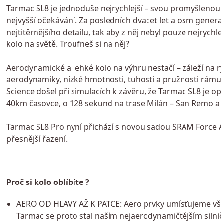
Tarmac SL8 je jednoduše nejrychlejší – svou promyšlenou 
nejvyšší očekávání. Za posledních dvacet let a osm gener
nejtitěrnějšího detailu, tak aby z něj nebyl pouze nejrychl
kolo na světě. Troufneš si na něj?
Aerodynamické a lehké kolo na výhru nestačí – záleží na 
aerodynamiky, nízké hmotnosti, tuhosti a pružnosti rám
Science došel při simulacích k závěru, že Tarmac SL8 je o
40km časovce, o 128 sekund na trase Milán – San Remo a
Tarmac SL8 Pro nyní přichází s novou sadou SRAM Force AXS,
přesnější řazení.
Proč si kolo oblíbíte ?
AERO OD HLAVY AŽ K PATCE: Aero prvky umísťujeme všude
Tarmac se proto stal naším nejaerodynamičtějším siln