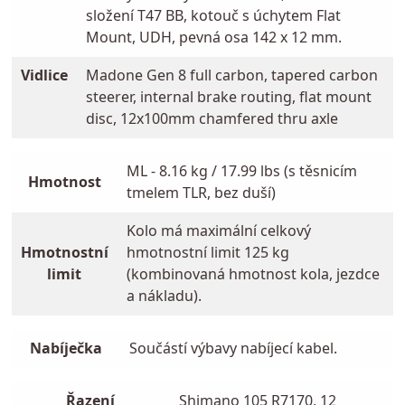
složení T47 BB, kotouč s úchytem Flat
Mount, UDH, pevná osa 142 x 12 mm.
Vidlice
Madone Gen 8 full carbon, tapered carbon
steerer, internal brake routing, flat mount
disc, 12x100mm chamfered thru axle
ML - 8.16 kg / 17.99 lbs (s těsnicím
Hmotnost
tmelem TLR, bez duší)
Kolo má maximální celkový
Hmotnostní
hmotnostní limit 125 kg
limit
(kombinovaná hmotnost kola, jezdce
a nákladu).
Nabíječka
Součástí výbavy nabíjecí kabel.
Řazení
Shimano 105 R7170, 12