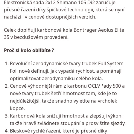
Elektronická sada 2x12 Shimano 105 Di2 zaručuje
přesné řazení díky špičkové technologii, která se nyní
nachází i v cenově dostupnějších verzích.
Celek doplňují karbonová kola Bontrager Aeolus Elite
35 v bezdušovém provedení.
Proč si kolo oblíbíte ?
Revoluční aerodynamické tvary trubek Full System
Foil nově definují, jak vypadá rychlost, a pomáhají
optimalizovat aerodynamiku celého kola.
Cenově výhodnější rám z karbonu OCLV řady 500 a
nové tvary trubek šetří hmotnost tam, kde je to
nejdůležitější, takže snadno vyletíte na vrcholek
kopce.
Karbonová kola snižují hmotnost a zlepšují výkon,
takže hravě zvládnete stoupání a prosvištíte sjezdy.
Bleskově rychlé řazení, které je přesné díky