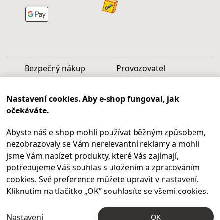
Bezpečný nákup
Provozovatel
Luděk Vašek
Nastavení cookies. Aby e-shop fungoval, jak
IČ: 40099997
očekáváte.
DIČ: CZ6809060346
Abyste náš e-shop mohli používat běžným způsobem,
Infolinka
nezobrazovaly se Vám nerelevantní reklamy a mohli
Po - Pá 9.00 - 17.00
jsme Vám nabízet produkty, které Vás zajímají,
+420
469 621 252
potřebujeme Váš souhlas s uložením a zpracováním
Kontakty
cookies. Své preference můžete upravit v
nastavení
.
Kariéra
Kliknutím na tlačítko „OK
” souhlasíte se všemi cookies.
Nastavení
OK
© 2004 – 2026