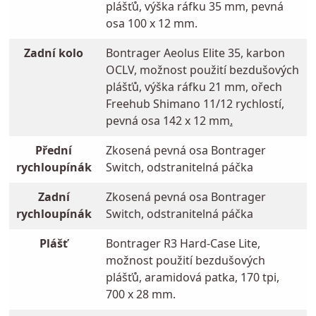
plášťů, výška ráfku 35 mm, pevná
osa 100 x 12 mm.
Zadní kolo
Bontrager Aeolus Elite 35, karbon
OCLV, možnost použití bezdušových
plášťů, výška ráfku 21 mm, ořech
Freehub Shimano 11/12 rychlostí,
pevná osa 142 x 12 mm
.
Přední
Zkosená pevná osa Bontrager
rychloupínák
Switch, odstranitelná páčka
Zadní
Zkosená pevná osa Bontrager
rychloupínák
Switch, odstranitelná páčka
Plášť
Bontrager R3 Hard-Case Lite,
možnost použití bezdušových
plášťů, aramidová patka, 170 tpi,
700 x 28 mm.